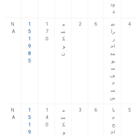
ود
ة
4
ض
6
2
م
1
1
N.
را
س
7
5
A
ر
ك
0
1
اح
و
9
مد
ن
8
يو
5
س
ف
ح
س
ين
5
نا
6
3
م
1
1
N.
ج
س
4
5
A
ح
ك
0
1
اح
و
9