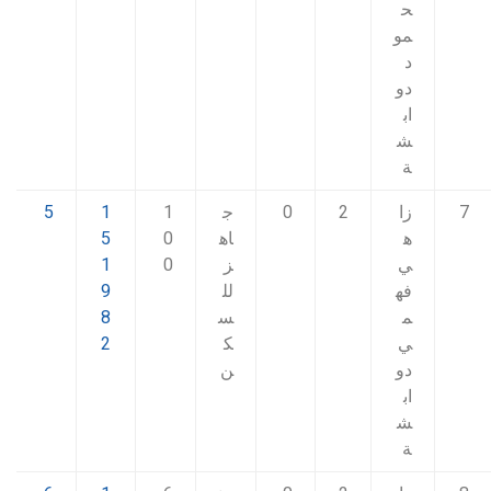
ح
مو
د
دو
اب
ش
ة
7
زا
2
0
ج
1
1
5
ه
اه
0
5
ي
ز
0
1
فه
لل
9
م
س
8
ي
ك
2
دو
ن
اب
ش
ة