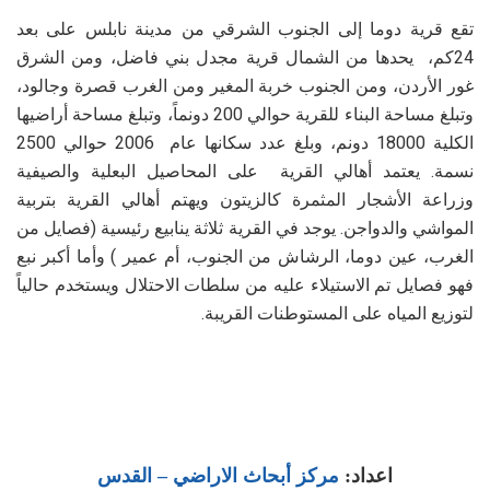
تقع قرية دوما إلى الجنوب الشرقي من مدينة نابلس على بعد
24كم، يحدها من الشمال قرية مجدل بني فاضل، ومن الشرق
غور الأردن، ومن الجنوب خربة المغير ومن الغرب قصرة وجالود،
وتبلغ مساحة البناء للقرية حوالي 200 دونماً، وتبلغ مساحة أراضيها
الكلية 18000 دونم، وبلغ عدد سكانها عام 2006 حوالي 2500
نسمة. يعتمد أهالي القرية على المحاصيل البعلية والصيفية
وزراعة الأشجار المثمرة كالزيتون ويهتم أهالي القرية بتربية
المواشي والدواجن.
يوجد في القرية ثلاثة ينابيع رئيسية (فصايل من
الغرب، عين دوما، الرشاش من الجنوب، أم عمير ) وأما أكبر نبع
فهو فصايل تم الاستيلاء عليه من سلطات الاحتلال ويستخدم حالياً
لتوزيع المياه على المستوطنات القريبة.
اعداد:
مركز أبحاث الاراضي – القدس