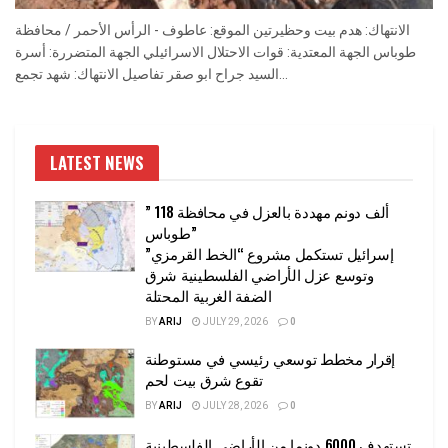
الانتهاك: هدم بيت وحظيرتين الموقع: عاطوف - الرأس الأحمر / محافظة
طوباس الجهة المعتدية: قوات الاحتلال الاسرائيلي الجهة المتضررة: أسرة
السيد جراح ابو صقر تفاصيل الانتهاك: شهد تجمع...
LATEST NEWS
” 118 ألف دونم مهددة بالعزل في محافظة
طوباس”
إسرائيل تستكمل مشروع “الخط القرمزي”
وتوسع عزل الأراضي الفلسطينية شرق
الضفة الغربية المحتلة
BY
ARIJ
JULY 29, 2026
0
إقرار مخطط توسعي رئيسي في مستوطنة
تقوع شرق بيت لحم
BY
ARIJ
JULY 28, 2026
0
تستهدف 6000 دونما من الأراضي الفلسطينية