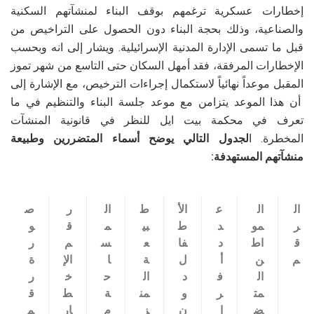
إخطارات عسكرية ترغمهم بوقف البناء لمنشآتهم السكنية
والصناعية، وذلك بحجة البناء دون الحصول على التراخيص من
قبل ما تسمى الإدارة المدنية الإسرائيلية.
ويشار إلى انه وبحسب
الإخطارات المرفقة، فقد أمهل السكان حتى التاسع من شهر تموز
المقبل موعداً نهائياً لاستكمال إجراءات الترخيص، مع الإشارة إلى
أن هذا الموعد يتزامن مع موعد جلسة البناء والتنظيم في ما
تعرف في محكمة بيت ايل للنظر في قانونية المنشآت
المخطرة. ا
لجدول التالي يوضح أسماء المتضررين وطبيعة
منشآتهم المستهدفة:
ال
ال
ع
الأ
ط
ال
ر
ص
ر
مو
د
ط
بي
م
ق
و
ق
اط
د
فا
ع
س
م
ر
م
ن
أ
ل
ة
ا
الإ
ة
ال
ف
د
ال
ح
خ
ر
مت
ر
و
من
ة
ط
ق
ض
ا
ن
ز
م
ار
م