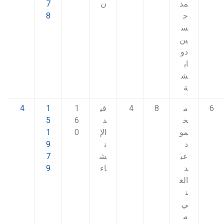
مد
ن
7
ح
8
س
ين
دو
اب
ش
ة
6
م
8
4
قي
1
1
4
ح
د
6
5
مو
الإ
0
1
د
ن
9
عب
ش
7
د
اء
9
الغ
ن
ي
م