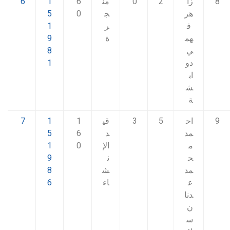
8
زا
2
0
من
6
1
6
هر
ج
0
5
ف
ر
1
هم
ة
9
ي
8
دو
1
اب
ش
ة
9
اح
5
3
قي
1
1
7
مد
د
6
5
م
الإ
0
1
ح
ن
9
مد
ش
8
ع
اء
6
دنا
ن
س