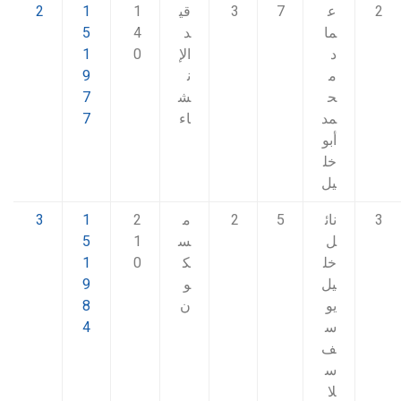
2
ع
7
3
قي
1
1
2
ما
د
4
5
د
الإ
0
1
م
ن
9
ح
ش
7
مد
اء
7
أبو
خل
يل
3
نائ
5
2
م
2
1
3
ل
س
1
5
خل
ك
0
1
يل
و
9
يو
ن
8
س
4
ف
س
لا