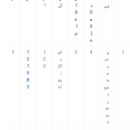
رر
د
1
ل
2
ال
8
ع
ع
ائ
ا
ل
م
ة
1
و
4
2
قي
1
1
1
حي
د
2
5
د
الإ
0
1
م
ن
9
ح
ش
8
مو
اء
3
د
ر
ش
يد
ة