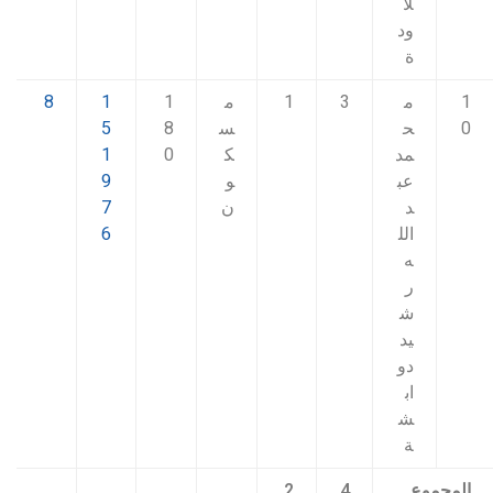
لا
ود
ة
1
م
3
1
م
1
1
8
0
ح
س
8
5
مد
ك
0
1
عب
و
9
د
ن
7
الل
6
ه
ر
ش
يد
دو
اب
ش
ة
المجموع
4
2