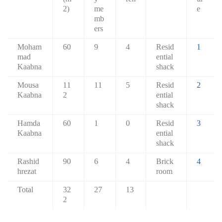
2)
me
e
mb
ers
Moham
60
9
4
Resid
1
mad
ential
Kaabna
shack
Mousa
11
11
5
Resid
2
Kaabna
2
ential
shack
Hamda
60
1
0
Resid
3
Kaabna
ential
shack
Rashid
90
6
4
Brick
4
hrezat
room
Total
32
27
13
2