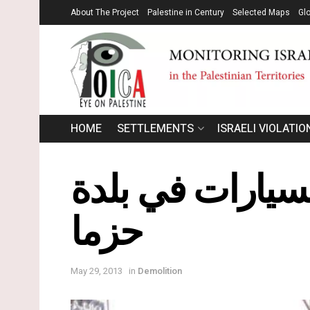
About The Project
Palestine in Century
Selected Maps
Gl
HOME
SETTLEMENTS
ISRAELI VIOLATIO
لسيارات في بلدة
حزما
May 29, 2013
in
Demolition