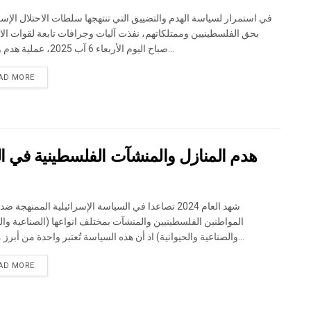
في استمرار لسياسة الهدم والتضييق التي تنتهجها سلطات الاحتلال الإسر
بحق الفلسطينيين وممتلكاتهم، نفذت آليات وجرافات تابعة لقوات الاح
صباح اليوم الأربعاء 6 آب 2025، عملية هدم واسعة...
DETAILS
AD MORE
هدم المنازل والمنشآت الفلسطينية في الضفة
شهد العام 2024 تصاعدا في السياسة الإسرائيلية الممنهجة ض
المواطنين الفلسطينيين والمنشآت بمختلف انواعها (الصناعية وال
والصناعية والحيوانية) اذ أن هذه السياسة تُعتبر واحدة من أبرز مظاهر...
DETAILS
AD MORE