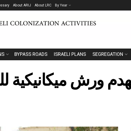
ossary
About ARIJ
About LRC
By Year
NS
BYPASS ROADS
ISRAELI PLANS
SEGREGATION
 تهدم ورش ميكانيكية ل