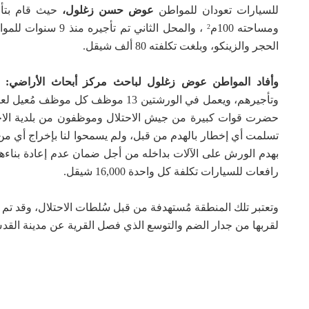
للسيارات تعودان للمواطن
عوض حسن زغلول،
حيث قام بتأج
ومساحته 100م
، والمحل الثاني تم تأجيره منذ 9 سنوات للمواطن
2
الحجر والزينكو، وبلغت تكلفته 80 ألف شيقل.
وأفاد المواطن عوض زغلول لباحث مركز أبحاث الأراضي:
وتأجيرهم، ويعمل في الورشتين 13 موظف كل موظف مُعيل لعائلة.
حضرت قوات كبيرة من جيش الاحتلال وموظفون من بلدية الاحت
تسلمت أي إخطار بالهدم من قبل، ولم يسمحوا لنا بإخراج أي م
بهدم الورش على الآلات بداخله من أجل ضمان عدم إعادة بناءها
رافعات للسيارات تكلفة كل واحدة 16,000 شيقل.
وتعتبر تلك المنطقة مُستهدفة من قبل سُلطات الاحتلال، وقد تم 
لقربها من جدار الضم والتوسع الذي فصل القرية عن مدينة القد