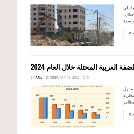
ائيلي
تلال،
RE
 الغربية المحتلة خلال العام 2024
BY
ARIJ
FEBRUARY 18, 2025
0
د منازل
تجارية
RE