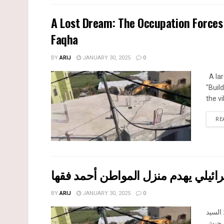
A Lost Dream: The Occupation Force
Faqha
BY
ARIJ
JANUARY 30, 2025
0
A lar
"Buil
the vi
RE
سرائيلي يهدم منزل المواطن أحمد فقها
BY
ARIJ
JANUARY 30, 2025
0
 السيد
ن جيش