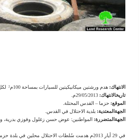
الانتهاك
:
هدم ورشتين ميكانيكيتين للسيارات بمساحة 100م
لكل 
2
تاريخ
الانتهاك
:
29/05/2013م.
الموقع
:
حزما – القدس المحتلة.
الجهة
المعتدية
:
بلدية الاحتلال في القدس.
الجهة
المتضررة
:
المواطنين: عوض حسن زغلول وفوزي بدرية، وأس
في 29 أيار 2013م هدمت سُلطات الاحتلال محلين في ب