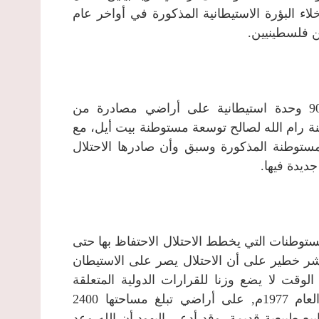
لاء البؤرة الاستيطانية المذكورة في أواخر عام
في المقابل من ذلك، شرعت حكومة الاحتلال بناء 90 وحدة استيطانية على أراضي مصادرة من
نة رام الله لصالح توسعة مستوطنة بيت أيل، مع
مستوطنة المذكورة وسبق وأن صادرها الاحتلال
ديدة فيها.
ستوطنات التي يخطط الاحتلال الاحتفاظ بها حتى
شر خطير على أن الاحتلال يصر على الاستيطان
قت لا يضع وزنا للقرارات الدولية المتعلقة
يذكر أن مستوطنة بيت أيل أقيمت في العام 1977م, على أراضي تبلغ مساحتها 2400
ابيع طبيعية قديمة، وقد أدعى اليهود أن الله وعد