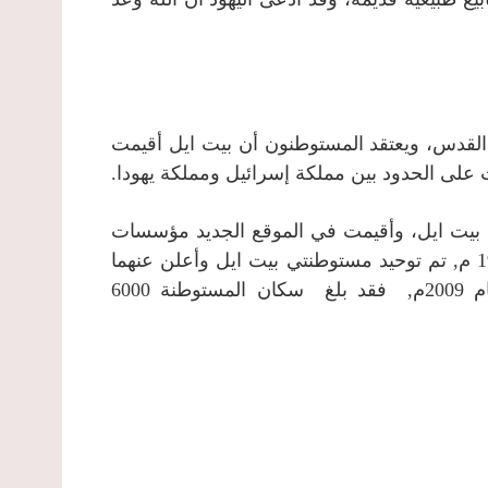
ارة عن مدينة القدس، ويعتقد المستوطنون أن بيت ايل أقيمت
على الحدود بين مملكة إسرائيل ومملكة يهودا.
ق عليه اسم بيت ايل، وأقيمت في الموقع الجديد مؤسسات
تعليمية ومصانع خفيفة ومرافق اجتماعية، وفي عام 1997 م, تم توحيد مستوطنتي بيت ايل وأعلن عنهما
كمجلس محلي واحد. وحتى شهر كانون أول من العام 2009م, فقد بلغ سكان المستوطنة 6000