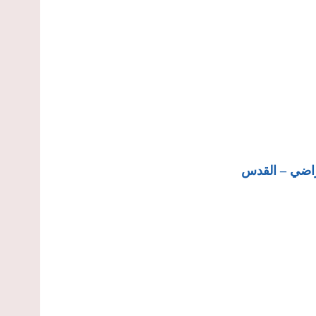
راضي – القدس