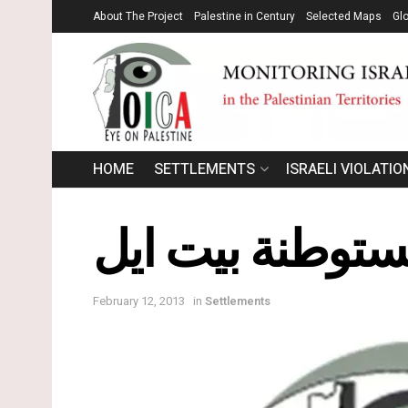
About The Project
Palestine in Century
Selected Maps
Gl
HOME
SETTLEMENTS
ISRAELI VIOLATIO
February 12, 2013
in
Settlements