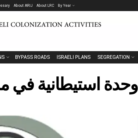
ossary
About ARIJ
About LRC
By Year
NS
BYPASS ROADS
ISRAELI PLANS
SEGREGATION