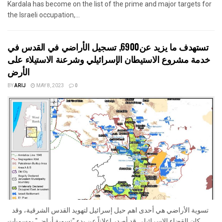
Kardala has become on the list of the prime and major targets for
the Israeli occupation,...
تستهدف ما يزيد عن6900, تسجيل الأراضي في القدس في
خدمة مشروع الاستيطان الإسرائيلي وشرعنة الاستيلاء على
الأرض
BY
ARIJ
MAY 8, 2023
0
تسوية الأراضي هي أحدى اهم حيل إسرائيل لتهويد القدس الشرقية، وقد
كان القضاء الإسرائيلي قد أصدر إعلاناً عن بدء "تسوية أراضٍ" بمسميات