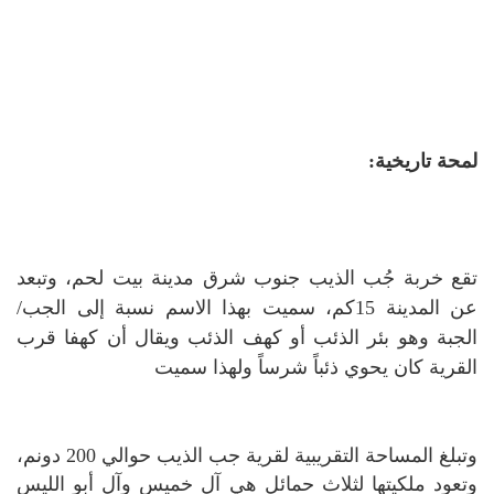
لمحة تاريخية:
تقع خربة جُب الذيب جنوب شرق مدينة بيت لحم، وتبعد
عن المدينة 15كم، سميت بهذا الاسم نسبة إلى الجب/
الجبة وهو بئر الذئب أو كهف الذئب ويقال أن كهفا قرب
القرية كان يحوي ذئباً شرساً ولهذا سميت
وتبلغ المساحة التقريبية لقرية جب الذيب حوالي 200 دونم،
وتعود ملكيتها لثلاث حمائل هي آل خميس وآل أبو الليس