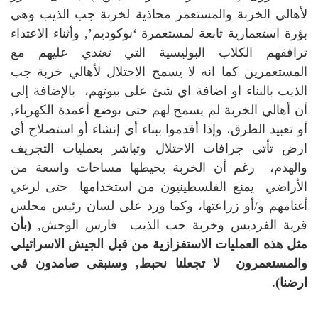
لأهالي الخربة والمستعمر محاذية لخربة جب الذيب وهي
بؤرة استعمارية تابعة لمستعمرة ‘نوكوديم’, وأثناء الاعتداء
ترافقهم الكلاب البوليسية التي تعتدي عليهم مع
المستعمرين كما انه لا يسمح الاحتلال لأهالي خربة جب
الذيب بالبناء او اضافة اي شئ على بيوتهم، بالإضافة إلى
أن أهالي الخربة لم يسمح لهم حتى بوضع أعمدة الكهرباء,
أو تعبيد الطرق، وإذا أقدموا ببناء أي إنشاء أو استصلاح أي
ارض تأتي جرافات الاحتلال وتباشر بعمليات التجريف
والهدم، رغم أن الخربة يحيطها مساحات واسعة من
الأراضي يمنع الفلسطينيون من استخدامها حتى لرعي
أغنامهم و/أو زراعتها، وكما ورد على لسان رئيس مجلس
قرية الفرديس وخربة جب الذيب فارس الوحش,
(بأن
مثل هذه العمليات الاستفزازية من قبل الجيش الاسرائيلي
والمستعمرون لا تجعلنا نحبط, وسنبقى صامدون في
ارضنا).