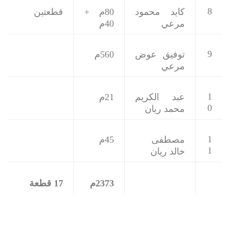
8
كايد محمود
80م +
قطعتين
مرعي
40م
9
توفيق عوض
560م
مرعي
1
عبد الكريم
21م
0
محمد ريان
1
مصطفى
45م
1
خالد ريان
2373م
17 قطعة