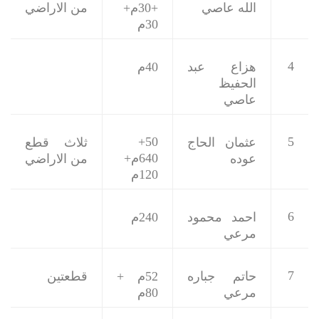
الله عاصي
+30م+
من الاراضي
30م
4
هزاع عبد
40م
الحفيظ
عاصي
50+
5
عثمان الحاج
ثلاث قطع
640م+
عوده
من الاراضي
120م
6
احمد محمود
240م
مرعي
7
حاتم جباره
52م +
قطعتين
مرعي
80م