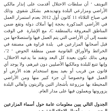
النويتف ‘ أن سلطات الاحتلال أقدمت على إنذار مالكي
الأراضي ومزارعي البلدة وتهديدهم بشكل شفوي وذلك
في صباح الثلاثاء 11 كانون أول 2012 بعدم استمرار العمل
في الأراضي المذكورة بحجة إنها أملاك دولة وتقع ضمن
المناطق المعروفة بـالمنطقة C، مع الإشارة في الوقت
نفسه إلى أن الأراضي التي يتم العمل فيها واستصلاحها من
قبل أصحابها المزارعين في بلدة قراوة هي مصنفة في
الخرائط والأوراق القانونية ضمن منطقة الحوض ‘ 2’،
وهي بذلك تكون بعيدة كل البعد وتفند ما يدعيه الاحتلال،
وإنها تتبع للبلدة ومالكيها الأصليين دون غيرهم، ولا يوجد أي
قانون من قريب أو بعيد يمنع استخدام هذه الأرض أو
العمل فيها وخصوصا أن جزء كبير منها ومن الأراضي
المحيطة بها مزروعة بأشجار التين والزيتون وأهالي البلدة
يزورونها ويعملون فيها على مدار العام.
الجدول التالي يبين معلومات عامة حول أسماء المزارعين
المتضررين من أخطار الإخلاء الشفوي: