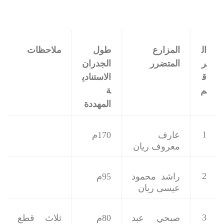
ال
المزارع
طول
ملاحظات
ر
المتضرر
الجدران
ق
الاستنادي
م
ة
المهددة
1
عارف
170م
معروف ريان
2
راشد محمود
95م
عيسى ريان
3
صبحي عبد
80م
ثلاث قطع