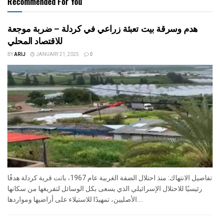
Recommended For You
هدم وسرقة بيت تعبئة زراعي في كردلة – ضربة موجعة
للاقتصاد المحلي
BY
ARIJ
JANUARY 21, 2025
0
تفاصيل الانتهاك: منذ احتلال الضفة الغربية عام 1967، باتت قرية كردلة هدفًا
رئيسيًا للاحتلال الإسرائيلي الذي يسعى بكل الوسائل لتفريغها من سكانها
الأصليين، تمهيدًا للاستيلاء على أراضيها ومواردها....