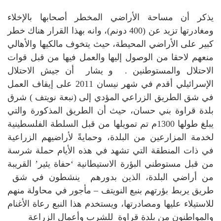
يذكر أن مساحة الأراضي المخطر أصحابها بالإخلاء
ومغادرتها تزيد عن (400 دونم)، وانه بهذا القرار هناك خطر
كبير على الأراضي المحيطة، حيث يتخوف مالكيها والأهالي
منعهم لاحقا من الوصول إليها والعمل فيها من قبل قوات
الاحتلال والمستوطنين .
و يشار أن جيش الاحتلال
الإسرائيلي أقدم في شهر نيسان 2011 على إيقاف العمل
في شق الطريق الزراعي المؤدي إلى (نبعة نويتف ) شرق
بلدة قراوة بني حسان، حيث أن الطريق المذكورة والتي
يبلغ طولها 1300م تم تمويلها من قبل السلطة الفلسطينية
لخدمة المزارعين من البلدة، وحمايةً لأراضيهم الزراعية
في ذات المنطقة التي تشهد في هذه الأيام حملة شرسة
من قبل مستوطني البؤرة الاستيطانية ‘حفاة يئير’ القريبة
من أراضي البلدة، الذين بدورهم ينشطون في شق
طريق يربط بؤرتهم بنبع النويتف – مأجور في محاولة منهم
للاستيلاء عليها ومصادرتها، ويستخدم هذا النبع رعاة الأغنام
والمواطنون من بلدة قراوة للشرب وأعمال الزراعة