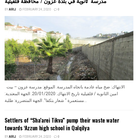
مدرسة ثانوية في بلدة عزون / محافظة قلقيلية
BY
ARIJ
FEBRUARY 24, 2020
0
الانتهاك: ضخ مياه عادمة باتجاه المدرسة. الموقع: مدرسة عزون – بيت
امين الثانوية / قلقيلية تاريخ الانتهاك: 20/01/2020. الجهة المعتدية:
مستعمرة " شعار بتكفا". الجهة المتضررة: طلبة...
Settlers of “Sha’arei Tikva” pump their waste water
towards ‘Azzun high school in Qalqilya
BY
ARIJ
FEBRUARY 24, 2020
0