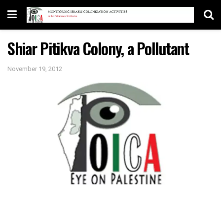
Shiar Pitikva Colony, a Pollutant
November 19, 2012