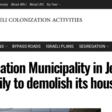
ossary
About ARIJ
About LRC
By Year
NS
BYPASS ROADS
ISRAELI PLANS
SEGREGATION
ation Municipality in 
ily to demolish its hou