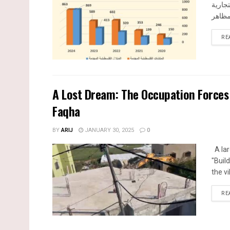
تجارية
RE
A Lost Dream: The Occupation Force
Faqha
BY
ARIJ
JANUARY 30, 2025
0
A lar
"Buil
the vi
RE