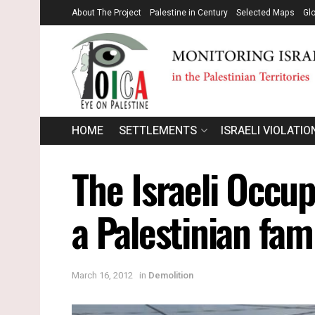
About The Project
Palestine in Century
Selected Maps
Gl
HOME
SETTLEMENTS
ISRAELI VIOLATIO
The Israeli Occup
a Palestinian fam
March 16, 2012
in
Demolition