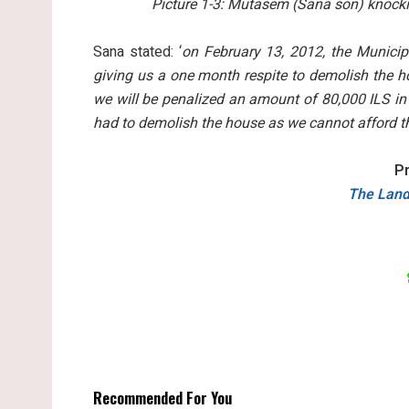
Picture 1-3: Mutasem (Sana son) knock
Sana stated: ‘
on February 13, 2012, the Municip
giving us a one month respite to demolish the h
we will be penalized an amount of 80,000 ILS in 
had to demolish the house as we cannot afford th
P
The Land
Recommended For You