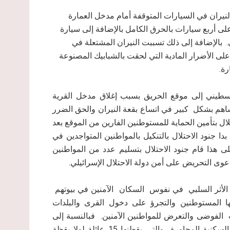
نيران في السيارات المتوقفة أمام مدخل العمارة
ث أتت النيران على أربع سيارات بالحرق الكامل بالإضافة إلى سيارة
الإضافة إلى ذلك تسببت النيران المشتعلة في
ى الأضرار المادية التي لحقت بالشبابيك المصنوعة
ة.
لسطيني إلى موقع الحريق بسبب إغلاق مدخل القرية
والذي يربطها بمدينة البيرة والمغلق منذ عام 2001م ساهم بشكل كبير في اتساع بقعة النيران والحق الضرر
ال بتأمين الحماية للمستوطنين الفارين من الموقع بعد
ا جنود الاحتلال بالتنكيل بالمواطنين المتواجدين في
ى هذا قام جنود الاحتلال بتسليم عدد من المواطنين
دعوى التحريض على أمن دولة الاحتلال الإسرائيلي.
غ الأثر السلبي في نفوس السكان الآمنين في بيوتهم
ها المستوطنين والتجرؤ على دخول القرى والبلدات
لفوضى والتعرض للمواطنين الآمنين. فبالنسبة إلى
قرية بيتين كادت النيران أن تلحق أضراراً كبيرة في العمارة السكنية المجاورة والتي يقطنها 15 عائلة لولا يقظة