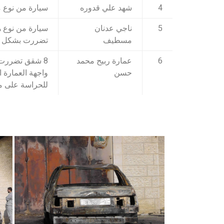
4
شهد علي قدوره
سيارة من نوع 
5
ناجي عدنان
مسطيف
تضررت بشكل 
6
عمارة ربيح محمد
8 شقق تضررت ع
حسن
واجهة العمارة 
للحراسة على م