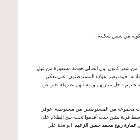
كونة من شقق سكنية .
شهدت قرية بيتين في ساعات الفجر الأولى من صباح الاثنين 19 من شهر كانون أول الحالي هجمة مسعورة من قبل
ادئة، حيث يصر هؤلاء المستوطنون على تعكير
ء عليهم داخل منازلهم ومنشآتهم بطريقة تعبر عن
لت مجموعة من المستوطنين من مستوطنة ‘عوفر’
 وسط قرية بيتين حيث أقدموا تحت جنح الظلام على
ل
عمارة ربيح محمد حسن الزعيم
الواقعة على