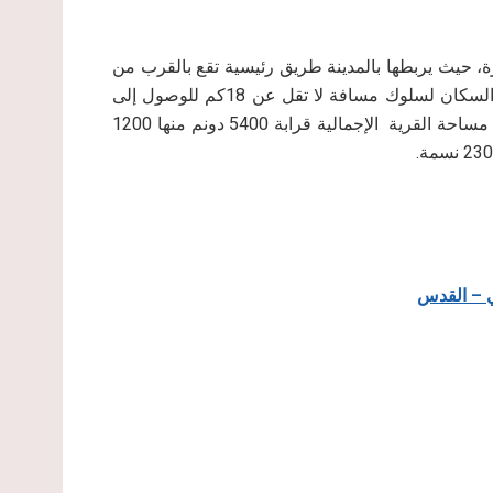
 مسافة 3كم شمال مدينة البيرة، حيث يربطها بالمدينة طريق رئيسية تقع بالقرب من
مستوطنة بيت إيل جرى إغلاقها منذ عام 2001م، حيث يضطر السكان لسلوك مسافة لا تقل عن 18كم للوصول إلى
أعمالهم في مدينة رام الله بدل الطريق الذي جرى إغلاقه. تبلغ مساحة القرية الإجمالية قرابة 5400 دونم منها 1200
ي – القدس