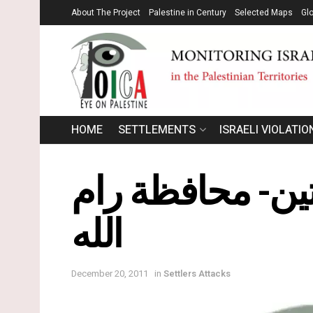
About The Project
Palestine in Century
Selected Maps
Gl
HOME
SETTLEMENTS
ISRAELI VIOLATIO
بيتين- محافظة رام
الله
December 20, 2011
in
Settlers Attacks