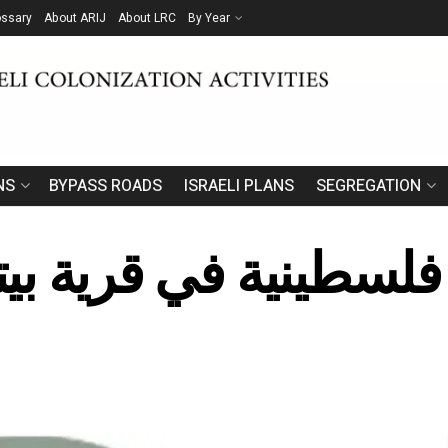
ossary
About ARIJ
About LRC
By Year
NS
BYPASS ROADS
ISRAELI PLANS
SEGREGATION
ارات فلسطينية في قرية 