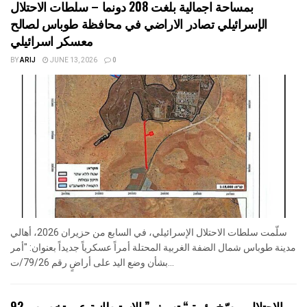
بمساحة اجمالية بلغت 208 دونما – سلطات الاحتلال
الإسرائيلي تصادر الاراضي في محافظة طوباس لصالح
معسكر اسرائيلي
BY
ARIJ
JUNE 13, 2026
0
سلّمت سلطات الاحتلال الإسرائيلي، في السابع من حزيران 2026، أهالي
مدينة طوباس شمال الضفة الغربية المحتلة أمراً عسكرياً جديداً بعنوان: "أمر
بشأن وضع اليد على أراضٍ رقم 79/26/ت...
الاحتلال يرسّخ بؤرة “يتسيف” الاستيطانية عبر تخصيص 92