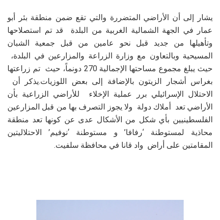
يشار إلى أن الأراضي المتضررة والتي تقع ضمن منطقة بئر أبو
عمار في الجهة الشمالية الغربية من البلدة قد تم استصلاحها
وتأهيلها من جديد قبل نحو عامين من قبل جمعية الشبان
المسيحية وبالتعاون مع وزارة الزراعة والمزارعين في البلدة،
حيث يبلغ مجموع مساحتها الإجمالية 270 دونماً، حيث تم زراعتها
بغراس أشجار الزيتون بالإضافة إلى بعض اللوزيات.يذكر أن
الاحتلال الإسرائيلي برر عملية الإخلاء للأراضي الزراعية بأن
الأراضي تعد أملاك دولة ولا يجوز التصرف بها من قبل المزارعين
الفلسطينيين بأي شكل من الأشكال عدى عن كونها تعد منطقة
محاذية لمستوطنة ‘رفافا’ و مستوطنة ‘نوفيم’ الاحتلاليتين
المقامتين على أراض واد قانا في محافظة سلفيت.