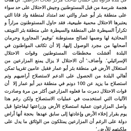
هجمة شرسة من قبل المستوطنين وجيش الاحتلال على حد سواء
على منطقة بئر أبو عمار والتي تعد امتداد لمنطقة واد قانا التي
يعتبرها الاحتلال محمية طبيعية، فقد حاول المستوطنون مراراً و
تكراراً السيطرة على المنطقة والسيطرة على منطقة بئر النويتف
المحاذية لها وضمها لصالح مستوطنة ‘نوفيم’ المجاورة وحرمان
أصحابها من مجرد الوصول إليها، إلا أن تكاتف المواطنون في
البلدة أفشلت مخططات المستوطنين وقوات الاحتلال
الإسرائيلي’. وأضاف:’ أن الاحتلال لا يزال يمنع المزارعين من
استغلال الأرض في منطقة بئر أبو عمار فقبل عامين تقريبا تمكن
أهالي البلدة من الحصول على الدعم لاستصلاح أراضيهم وتم
استصلاح ما يزيد عن 100 دونم في منطقة دير أبو عمار إلا أن
قوات الاحتلال دمرت ما فعلوه المزارعين أكثر من مرة وصادرت
الآليات التي استخدمت في عمليات الاستصلاح ولكن رغم هذا
واصل المزارعون عملية استصلاح الأرض وزراعتها ليفاجئوا قبل
يوم بقرار إخلاء الأرض وإعادتها إلى سابق عهدها بحجة أنها أراض
دولة على الرغم أن المزارعين يمتلكون من الوثائق ما يدل على
ملكيتهم للأرض.’