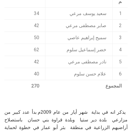
م
1
سعيد يوسف مرعي
34
2
صابر مصطفى مرعي
42
3
سميح إبراهيم عاصي
50
4
خضر إسماعيل سلوم
62
5
نادر مصطفى مرعي
42
6
علام حسن سلوم
40
المجموع
270
يذكر انه في بداية شهر أيار من عام 2009م بدأ عدد كبير من
مزارعي بلدة دير ستيا وبلدة قراوة بني حسان باستصلاح
أراضيهم الزراعية في منطقة بئر أبو عمار في خطوة لحماية