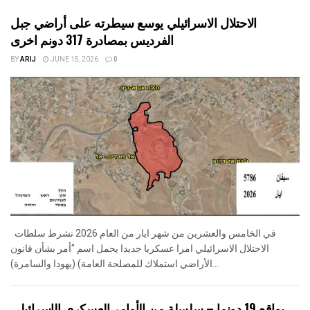
الاحتلال الاسرائيلي يوسع سيطرته على أراضي جبل
الفرديس بمصادرة 317 دونم اخرى
BY
ARIJ
JUNE 15, 2026
0
في الخامس والعشرين من شهر ايار من العام 2026 نشرط سلطات
الاحتلال الاسرائيلي امرا عسكريا جديدا يحمل اسم "أمر بشأن قانون
الأراضي استملاك للمصلحة العامة) (يهودا والسامرة)...
بواقع 19 دونما – سلسلة من الأوامر العسكري الإسرائيلي