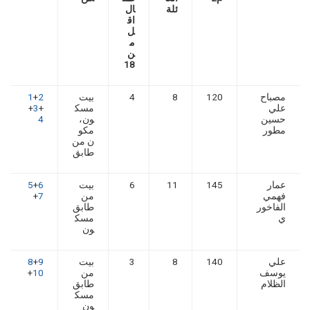
ئلة
ال
اق
ل
م
ن
18
مصباح
120
8
4
بيت
2
+
1
علي
مسك
+
3
+
حسين
ون،
4
مطور
مكو
ن من
طابق
عمار
145
11
6
بيت
6
+
5
فهمي
من
7
+
الفاخور
طابق
ي
مسك
ون
علي
140
8
3
بيت
9
+
8
يوسف
من
10
+
الظلام
طابق
مسك
ون