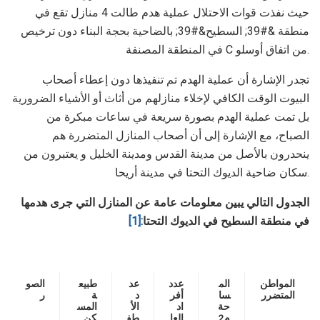
حيث نفذت قوات الاحتلال عملية هدم طالت 4 منازل تقع في
منطقة &#39; السطيح&#39; بالضاحية بحجة البناء دون ترخيص
في المنطقة المصنفة C من اتفاق أوسلو.
تجدر الإشارة أن عملية الهدم تم تنفيذها دون إعطاء أصحاب
البيوت الوقت الكافي لإخلاء منازلهم من أثاث أو الأشياء الضرورية
بل تمت عملية الهدم بصورة سريعة في ساعات مبكرة من
الصباح، مع الإشارة إلى أن أصحاب المنازل المتضررة هم
ينحدرون بالأصل من مدينة القدس ومدينة الخليل و يعتبرون من
سكان ضاحية الديوك التحتا في مدينة أريحا.
الجدول التالي يبين معلومات عامة عن المنازل التي جرى هدمها
في منطقة السطيح في الديوك التحتا:
[1]
المواطن
الم
عدد
عد
طبيع
الصو
المتضرر
سا
أفر
د
ة
ر
حة
اد
الأ
المس
م2
العا
طف
كن