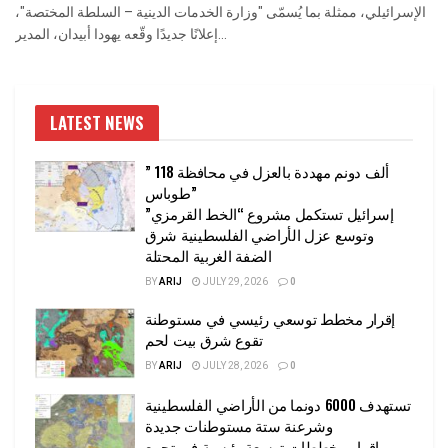
الإسرائيلي، ممثلة بما يُسمّى "وزارة الخدمات الدينية – السلطة المختصة"،
إعلانًا جديدًا وقّعه يهودا أبيدان، المدير...
LATEST NEWS
” 118 ألف دونم مهددة بالعزل في محافظة
طوباس”
إسرائيل تستكمل مشروع “الخط القرمزي”
وتوسع عزل الأراضي الفلسطينية شرق
الضفة الغربية المحتلة
BY
ARIJ
JULY 29, 2026
0
إقرار مخطط توسعي رئيسي في مستوطنة
تقوع شرق بيت لحم
BY
ARIJ
JULY 28, 2026
0
تستهدف 6000 دونما من الأراضي الفلسطينية
وشرعنة ستة مستوطنات جديدة
إقرار مخططات توسعة رئيسية في تجمع