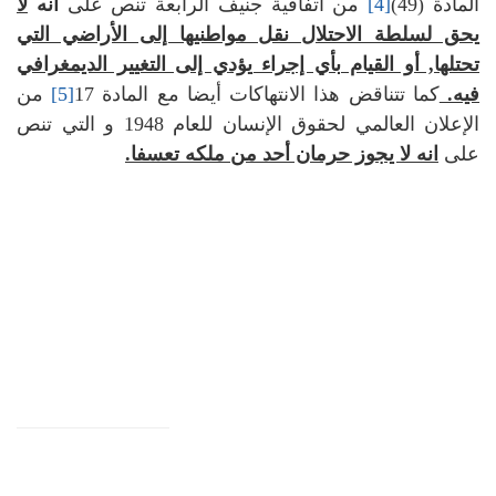
المادة (49)
[4]
من اتفاقية جنيف الرابعة تنص على
انه
لا
يحق لسلطة الاحتلال نقل مواطنيها إلى الأراضي التي
تحتلها, أو القيام بأي إجراء يؤدي إلى التغيير الديمغرافي
فيه.
كما تتناقض هذا الانتهاكات أيضا مع المادة 17
[5]
من
الإعلان العالمي لحقوق الإنسان للعام 1948 و التي تنص
على
انه لا يجوز حرمان أحد من ملكه تعسفا.