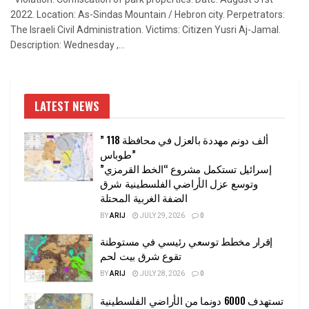
2022. Location: As-Sindas Mountain / Hebron city. Perpetrators:
The Israeli Civil Administration. Victims: Citizen Yusri Aj-Jamal.
Description: Wednesday ,...
LATEST NEWS
” 118 ألف دونم مهددة بالعزل في محافظة
طوباس”
إسرائيل تستكمل مشروع “الخط القرمزي”
وتوسع عزل الأراضي الفلسطينية شرق
الضفة الغربية المحتلة
BY
ARIJ
JULY 29, 2026
0
إقرار مخطط توسعي رئيسي في مستوطنة
تقوع شرق بيت لحم
BY
ARIJ
JULY 28, 2026
0
تستهدف 6000 دونما من الأراضي الفلسطينية