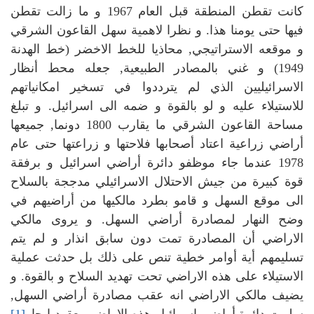
كانت تقطن المنطقة قبل العام 1967 و ما زالت تقطن
فيها حتى يومنا هذا. و نظرا لاهمية سهل القاعون الشرقي
و موقعه الاستراتيجي, محاذيا للخط الاخضر (خط الهدنة
1949) و غني بالمصادر الطبيعية, جعله محط أنظار
الاسرائيليين الذي لم يترددوا في تسخير امكانياتهم
للاستيلاء عليه و لو بالقوة و ضمه الى اسرائيل. و تبلغ
مساحة القاعون الشرقي ما يقارب 1800 دونما, جميعها
أراضي زراعية اعتاد أصحابها فلاحتها و زراعتها حتى عام
1978 عندما جاء موظفو دائرة أراضي اسرائيل و برفقة
قوة كبيرة من جيش الاحتلال الاسرائيلي مدججة بالسلاح
الى موقع السهل و قامو بطرد مالكيها من أراضيهم في
وضح النهار لمصادرة أراضي السهل. و يروى مالكي
الاراضي أن المصادرة تمت دون سابق انذار و لم يتم
تسليمهم أية أوامر خطية تنص على ذلك بل حدثت عملية
الاستيلاء على هذه الاراضي تحت تهديد السلاح و بالقوة. و
يضيف مالكي الاراضي انه عقب مصادرة أراضي السهل,
سلمت دائرة أراضي اسرائيل هذه الاراضي بعقود ايجار
[1]