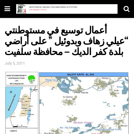
أعمال توسيع في مستوطنتي
“عيلي زهاف وبدوئيل ” على أراضي
بلدة كفر الديك – محافظة سلفيت
July 5, 2011