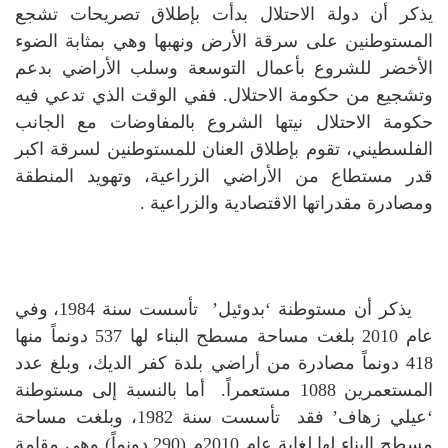
يذكر أن دولة الاحتلال بدأت بإطلاق تصريحات تشجع
المستوطنين على سرقة الأرض ونهبها وهي بمثابة الضوء
الأخضر للشروع بأعمال التوسعة وسلب الأراضي بدعم
وتشجيع من حكومة الاحتلال.
ففي الوقت الذي تدعي فيه
حكومة الاحتلال نيتها الشروع بالمفاوضات مع الجانب
الفلسطيني، تقوم بإطلاق العنان للمستوطنين لسرقة اكبر
قدر مستطاع من الأراضي الزراعية، وتهويد المنطقة
ومصادرة مقدراتها الاقتصادية والزراعية .
يذكر أن مستوطنة ‘بدوئيل’ تأسست سنة 1984، وفي
عام 2010 بلغت مساحة مسطح البناء لها 537 دونماً منها
418 دونماً مصادرة من أراضي بلدة كفر الديك، وبلغ عدد
المستعمرين 1088 مستعمراً.
أما بالنسبة إلى مستوطنة
‘عيلي زهاف’ فقد تأسست سنة 1982، وبلغت مساحة
مسطح البناء لها لغاية عام 2010م (290 دونماً) وهي مقامة