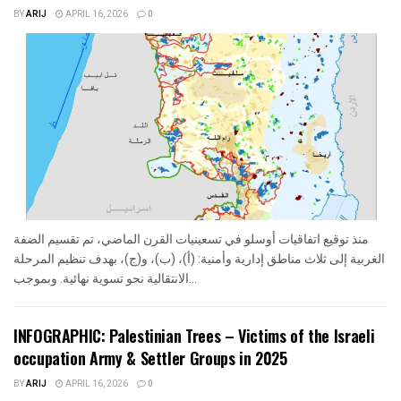
BY
ARIJ
APRIL 16, 2026
0
منذ توقيع اتفاقيات أوسلو في تسعينيات القرن الماضي، تم تقسيم الضفة
الغربية إلى ثلاث مناطق إدارية وأمنية: (أ)، (ب)، و(ج)، بهدف تنظيم المرحلة
الانتقالية نحو تسوية نهائية. وبموجب...
INFOGRAPHIC: Palestinian Trees – Victims of the Israeli
occupation Army & Settler Groups in 2025
BY
ARIJ
APRIL 16, 2026
0