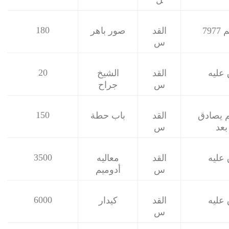
180
79
القد
صور باهر
س
20
عليه
القد
الشيخ
س
جراح
150
 يصادق
القد
باب حطة
بعد
س
3500
عليه
القد
معاليه
س
أدوميم
6000
عليه
القد
كيدار
س