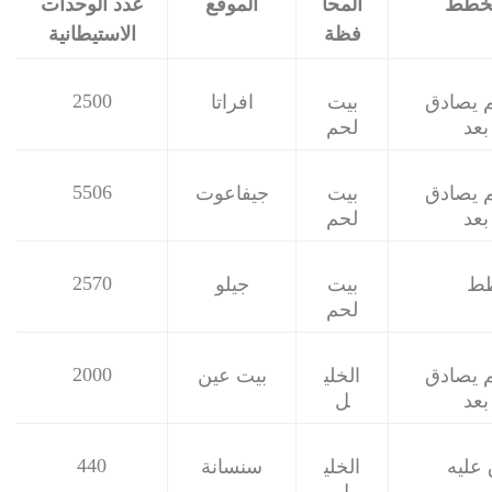
مخطط
المحا
الموقع
عدد الوحدات
فظة
الاستيطانية
2500
 يصادق
بيت
افراتا
بعد
لحم
5506
 يصادق
بيت
جيفاعوت
بعد
لحم
2570
ط
بيت
جيلو
لحم
2000
 يصادق
الخلي
بيت عين
بعد
ل
440
عليه
الخلي
سنسانة
ل