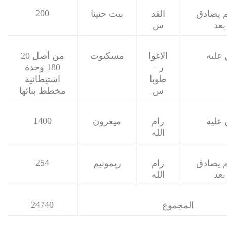
200
 يصادق
القد
بيت حنينا
بعد
س
عليه
الاغوا
مسكيوت
20 من أصل
ر –
180 وحدة
طوبا
استيطانية
س
مخطط بنائها
1400
عليه
رام
ميغرون
الله
254
 يصادق
رام
ريمونيم
بعد
الله
24740
المجموع