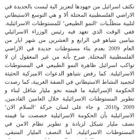
تكثف اسرائيل من جهودها لتعزيز الية ليست بالجديدة في
الاراضي الفلسطينية المحتلة ألا و هي التوسع الاستيطاني
لتلبية متطلّـبات ‘النمو الطبيعي’ للمستوطنات الاسرائيلية.
ففي الوقت الذي تعهد فيه رئيس الوزراء الاسرائيلي
بنيامين نتنياهو في الرابع و العشرين من شهر ايار من
العام 2009 بعدم بناء مستوطنات جديدة في الاراضي
الفلسطينية المحتلة, صرح بأنه من غير المعقول ان لا
تواكب اسرائيل ظاهرة النمو الطبيعي في المستوطنات
الاسرائيلية. كما رفض نتنياهو
ا
لدعوات الاميركية الحثيثة
لتجميد النشاط الاستيطاني في الضفة الغربية
.
كما رصدت
الحكومة الإسرائيلية ما قيمته نحو مليار شاقل لبناء و
تطوير المستوطنات الاسرائيلية خلال العامين القادمين,
2009 و2010. و جاء على لسان حركة ‘السلام الان’
الاسرائيلية بأن الحكومة الاسرائيلية خصصت ما قيمته
نصف مليار شيكل لزيادة و تطوير نظام الامن في
المستوطنات الاسرائيلية, أما النصف المليار المتبقي,