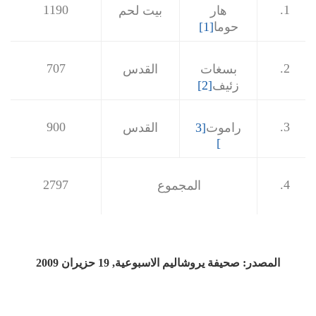
1190
1.
هار
بيت لحم
حوما
[1]
707
2.
بسغات
القدس
زئيف
[2]
900
3.
راموت
[3
القدس
]
2797
4.
المجموع
المصدر: صحيفة يروشاليم الاسبوعية, 19 حزيران 2009