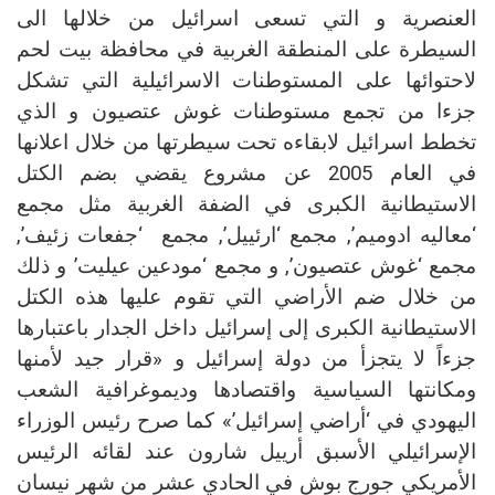
العنصرية و التي تسعى اسرائيل من خلالها الى
السيطرة على المنطقة الغربية في محافظة بيت لحم
لاحتوائها على المستوطنات الاسرائيلية التي تشكل
جزءا من تجمع مستوطنات غوش عتصيون و الذي
تخطط اسرائيل لابقاءه تحت سيطرتها من خلال
اعلانها
في العام 2005 عن مشروع يقضي بضم الكتل
الاستيطانية الكبرى في الضفة الغربية مثل مجمع
‘معاليه ادوميم’, مجمع ‘ارئييل’, مجمع
‘جفعات زئيف’,
مجمع ‘غوش عتصيون’, و مجمع ‘مودعين عيليت’ و ذلك
من خلال ضم الأراضي التي تقوم عليها هذه الكتل
الاستيطانية الكبرى إلى إسرائيل داخل الجدار باعتبارها
جزءاً لا يتجزأ من دولة إسرائيل و
«قرار جيد لأمنها
ومكانتها السياسية واقتصادها وديموغرافية الشعب
اليهودي في ‘أراضي إسرائيل’»
كما صرح رئيس الوزراء
الإسرائيلي الأسبق أرييل شارون عند لقائه الرئيس
الأمريكي جورج بوش في الحادي عشر من شهر نيسان