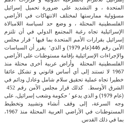
المتحدة
،
و
التشديد
على
ضرورة
تحميل
إسرائيل
مسؤولية
ممارستها لمختلف الانتهاكات
في الأراضي
الفلسطينية
المحتلة
،
و
وضع
حد
لسياسة
اللامبالاة
الإسرائيلية
تجاه
رغبة
المجتمع
الدولي
في أن
تلتزم
إسرائيل
بقرارات
الأمم
المتحدة
بما فيها
‘
قرار
مجلس
الأمن
رقم 446(عام 1979)
و
الذي
‘
يقرر أن السياس
ات
والإجراءات الإسرائيلية بإقامة مستوطنات على الأراضي
الفلسطينية المحتلة
وأراض عربية
أخرى محتلة منذ
1967 لا تستند إلى أي أساس قانوني و
تشكل
عائقا
خطيرا
تجاه
عملية
تحقيق
سلام
شامل
وعادل
ودائم
في
الشرق
الأوسط
.
كذلك
قرار
مجلس
الأمن
رقم
452
(عام 1979) و الذي
يدعو ‘ حكومة وشعب إسرائيل، على
وجه السرعة، إلى وقف أنشاء وتشييد وتخطيط
المستوطنات
في الأراضي العربية المحتلة منذ 1967،
بما في ذلك القدس.