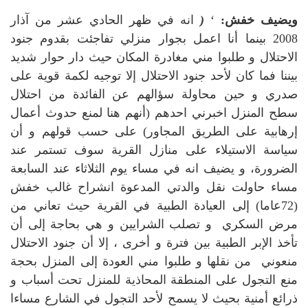
ويضيف خفش:
‘
(
انه في ظهر الحادي عشر من آذار
2008 بينما أنا اعمل بجوار منزلي تفاجئت بقدوم جنود
الاحتلال و طلبوا مني مغادرة المكان حيث دار حوار شديد
بيننا فما كان لأحد جنود الاحتلال إلا توجيه لكمة قوية على
صدري و حين محاولة سؤالهم عن الفائدة من احتلال
سطح المنزل اخبرني احدهم (أنهم هنا لمنع حدوث أعمال
إرهابية على الطريق المجاور) على حسب قولهم و أن
سياسة الاستيلاء على منازل القرية سوف تستمر عند
الضرورة، و يضيف انه في مساء يوم الثلاثاء عند السابعة
مساء حاولت نقل والدتي المدعوة انشراح غالب خفش
(72عاما) إلى العيادة الطبية في القرية حيث تعاني من
مرض السكري و تصلب الشرايين و هي بحاجة إلى أن
تأخذ الإبر الطبية بين فترة و أخرى ، إلا أن جنود الاحتلال
منعوني من نقلها و طلبوا مني العودة إلى المنزل بحجة
منع التجول على المنطقة المحاذية للمنزل تحت أسباب و
ذرائع أمنية بحيث لا يسمح لأحد التجول في الشارع مساءا