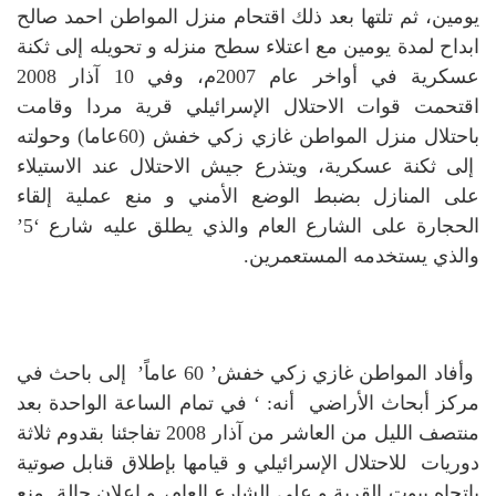
يومين، ثم تلتها بعد ذلك اقتحام منزل المواطن احمد صالح
ابداح لمدة يومين مع اعتلاء سطح منزله و تحويله إلى ثكنة
عسكرية في أواخر عام 2007م، وفي 10 آذار 2008
اقتحمت قوات الاحتلال الإسرائيلي قرية مردا وقامت
باحتلال منزل المواطن غازي زكي خفش (60عاما) وحولته
إلى ثكنة عسكرية، ويتذرع جيش الاحتلال عند الاستيلاء
على المنازل بضبط الوضع الأمني و منع عملية إلقاء
الحجارة على الشارع العام والذي يطلق عليه شارع ‘5’
والذي يستخدمه المستعمرين.
وأفاد المواطن غازي زكي خفش’ 60 عاماً’ إلى باحث في
مركز أبحاث الأراضي أنه: ‘
في تمام الساعة الواحدة بعد
منتصف الليل من العاشر من آذار 2008 تفاجئنا بقدوم ثلاثة
دوريات للاحتلال الإسرائيلي و قيامها بإطلاق قنابل صوتية
باتجاه بيوت القرية و على الشارع العام، و إعلان حالة منع