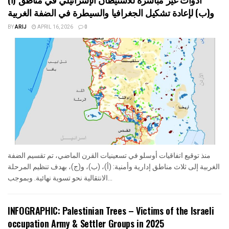
و(ب) لإعادة تشكيل الجغرافيا والسيطرة في الضفة الغربية
BY
ARIJ
APRIL 16, 2026
0
منذ توقيع اتفاقيات أوسلو في تسعينيات القرن الماضي، تم تقسيم الضفة
الغربية إلى ثلاث مناطق إدارية وأمنية: (أ)، (ب)، و(ج)، بهدف تنظيم المرحلة
الانتقالية نحو تسوية نهائية. وبموجب...
INFOGRAPHIC: Palestinian Trees – Victims of the Israeli
occupation Army & Settler Groups in 2025