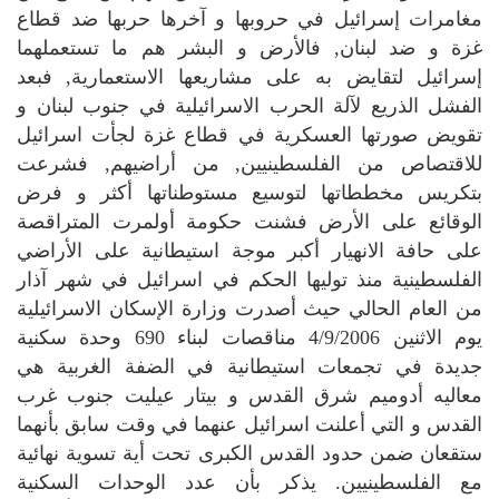
مغامرات إسرائيل في حروبها و آخرها حربها ضد قطاع
غزة و ضد لبنان, فالأرض و البشر هم ما تستعملهما
إسرائيل لتقايض به على مشاريعها الاستعمارية, فبعد
الفشل الذريع لآلة الحرب الاسرائيلية في جنوب لبنان و
تقويض صورتها العسكرية في قطاع غزة لجأت اسرائيل
للاقتصاص من الفلسطينيين, من أراضيهم, فشرعت
بتكريس مخططاتها لتوسيع مستوطناتها أكثر و فرض
الوقائع على الأرض فشنت حكومة أولمرت المتراقصة
على حافة الانهيار أكبر موجة استيطانية على الأراضي
الفلسطينية منذ توليها الحكم في اسرائيل في شهر آذار
من العام الحالي حيث أصدرت وزارة الإسكان الاسرائيلية
يوم الاثنين 4/9/2006 مناقصات لبناء 690 وحدة سكنية
جديدة في تجمعات استيطانية في الضفة الغربية هي
معاليه أدوميم شرق القدس و بيتار عيليت جنوب غرب
القدس و التي أعلنت اسرائيل عنهما في وقت سابق بأنهما
ستقعان ضمن حدود القدس الكبرى تحت أية تسوية نهائية
مع الفلسطينيين. يذكر بأن عدد الوحدات السكنية