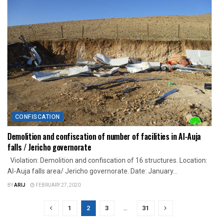
CONFISCATION
Demolition and confiscation of number of facilities in Al-Auja
falls / Jericho governorate
Violation: Demolition and confiscation of 16 structures. Location:
Al-Auja falls area/ Jericho governorate. Date: January...
BY
ARIJ
FEBRUARY 27, 2020
1
2
3
…
31