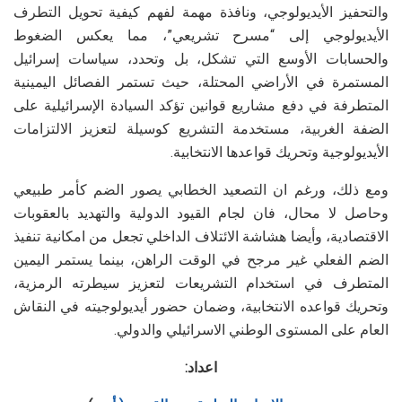
والتحفيز الأيديولوجي، ونافذة مهمة لفهم كيفية تحويل التطرف
الأيديولوجي إلى “مسرح تشريعي”، مما يعكس الضغوط
والحسابات الأوسع التي تشكل، بل وتحدد، سياسات إسرائيل
المستمرة في الأراضي المحتلة، حيث تستمر الفصائل اليمينية
المتطرفة في دفع مشاريع قوانين تؤكد السيادة الإسرائيلية على
الضفة الغربية، مستخدمة التشريع كوسيلة لتعزيز الالتزامات
الأيديولوجية وتحريك قواعدها الانتخابية.
ومع ذلك، ورغم ان التصعيد الخطابي يصور الضم كأمر طبيعي
وحاصل لا محال، فان لجام القيود الدولية والتهديد بالعقوبات
الاقتصادية، وأيضا هشاشة الائتلاف الداخلي تجعل من امكانية تنفيذ
الضم الفعلي غير مرجح في الوقت الراهن، بينما يستمر اليمين
المتطرف في استخدام التشريعات لتعزيز سيطرته الرمزية،
وتحريك قواعده الانتخابية، وضمان حضور أيديولوجيته في النقاش
العام على المستوى الوطني الاسرائيلي والدولي.
اعداد: