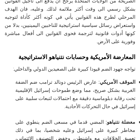
الصريحة من الولايات المتحدة يرجح ان يدفع الى تأجيل القوانين
بشكل رسمي الى وقت أكثر ملائمة لذلك. وعليه، فان الهدف
المرحلي لطرح هذه القوانين يأتي في كونه أكثر كأداة لتوجيه
واستعراض رسائل سياسية استراتيجية للناخبين اليمينيين، بدلا من
كونها أدوات قانونية لترجمة فحوى القوانين الى أفعال مباشرة
وفورية على الأرض.
المعارضة الأمريكية وحسابات نتنياهو الاستراتيجية
تواجه جهود الضم قيودا كبيرة على الصعيدين الدولي والداخلي:
الموقف الأمريكي:
عارض الرئيس دونالد ترامب ضم الضفة
الغربية بشكل صريح، مما وضع طموحات إسرائيل الإقليمية
تحت رقابة دبلوماسية دقيقة مع احتمالات لتبعات سلبية على
إسرائيل في حال التحركات الأحادية.
معضلة نتنياهو:
المضي قدما في مسعى الضم ينطوي على
مخاطر كبيرة على إسرائيل وعليه شخصيا، بما في ذلك
تعميق الخلافات مع واشنطن، وخفض التصنيف الائتماني،