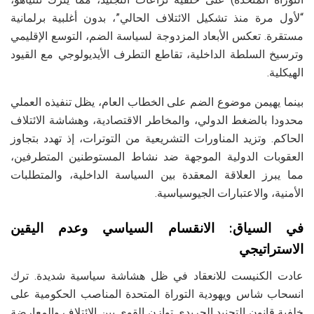
“لأول مرة منذ تشكيل الائتلاف الحالي”، بدون أغلبية برلمانية
مستقرة. تعكس الأبعاد المزدوجة لسياسة الضم، التوسع الإقليمي
وترسيخ السلطة الداخلية، تقاطع التطرف الأيديولوجي مع القيود
الهيكلية.
بينما يهيمن موضوع الضم على الخطاب العام، يظل تنفيذه العملي
محدودا بالضغط الدولي، والمخاطر الاقتصادية، وهشاشة الائتلاف
الحاكم. وتزيد المناورات التشريعية من التوترات، إذ تهدد بتجاوز
العقوبات الدولية الموجهة ضد نشاط المستوطنين المتطرفين،
مما يبرز العلاقة المعقدة بين السياسة الداخلية، والمتطلبات
الأمنية، والاعتبارات الجيوسياسية.
في السياق: الانقسام السياسي وعدم اليقين
الاستراتيجي
عادت الكنيست للانعقاد في ظل هشاشة سياسية شديدة. ترك
انسحاب شاس ويهودية التوراة المتحدة المناصب الحكومية على
خلفية قانون التجنيد الحريدي توازن القوى بين الائتلاف والمعارضة