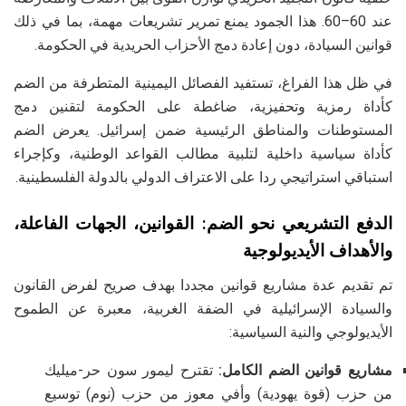
عند 60–60. هذا الجمود يمنع تمرير تشريعات مهمة، بما في ذلك
قوانين السيادة، دون إعادة دمج الأحزاب الحريدية في الحكومة.
في ظل هذا الفراغ، تستفيد الفصائل اليمينية المتطرفة من الضم
كأداة رمزية وتحفيزية، ضاغطة على الحكومة لتقنين دمج
المستوطنات والمناطق الرئيسية ضمن إسرائيل. يعرض الضم
كأداة سياسية داخلية لتلبية مطالب القواعد الوطنية، وكإجراء
استباقي استراتيجي ردا على الاعتراف الدولي بالدولة الفلسطينية.
الدفع التشريعي نحو الضم: القوانين، الجهات الفاعلة،
والأهداف الأيديولوجية
تم تقديم عدة مشاريع قوانين مجددا بهدف صريح لفرض القانون
والسيادة الإسرائيلية في الضفة الغربية، معبرة عن الطموح
الأيديولوجي والنية السياسية:
مشاريع قوانين الضم الكامل:
تقترح ليمور سون حر-ميليك
من حزب (قوة يهودية) وأفي معوز من حزب (نوم) توسيع