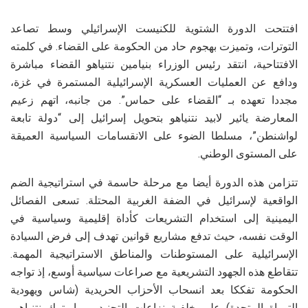
افتتحت الدورة الشتوية للكنيست الإسرائيلي وسط تصاعد
التوترات، وتميزت بهجوم حاد من الحكومة على القضاء. في كلمته
الافتتاحية، انتقد رئيس الوزراء بنيامين نتنياهو القضاء مباشرة
ودافع عن العمليات العسكرية الإسرائيلية المستمرة في غزة،
مجددا تعهده بـ “القضاء على حماس”. من جانبه، اتهم زعيم
المعارضة يائير لابيد نتنياهو بتحويل إسرائيل إلى “دولة تابعة
لواشنطن”، مسلطا الضوء على الانقسامات السياسية العميقة
على المستوى الوطني.
تتزامن هذه الدورة أيضا مع مرحلة حاسمة في استراتيجية الضم
الواقعية لإسرائيل في الضفة الغربية المحتلة. تسعى الفصائل
اليمينية إلى استخدام التشريعات كأداة إقليمية وسياسية في
الوقت نفسه، حيث تدفع مشاريع قوانين تهدف إلى فرض السيادة
الإسرائيلية على المستوطنات والمناطق الاستراتيجية المهمة.
تتقاطع هذه الجهود التشريعية مع صراعات سياسية أوسع، إذ تواجه
الحكومة تفككا بعد انسحاب الأحزاب الحريدية (شاس ويهودية
التوراة المتحدة) على خلفية نزاعات التجنيد، مما يترك نتنياهو،