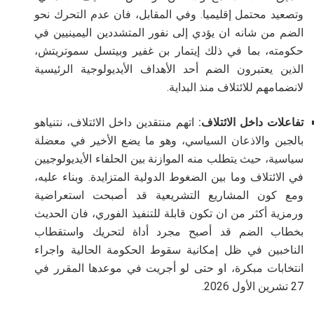
وتصعيد محتمل إقليميا. وفي المقابل، فان عدم التحرك نحو
الضم من شانه ان يؤدي إلى نفور المتشددين اليمينيين في
حكومته، بما في ذلك إيتمار بن غفير وبيتسل سموتريتش،
الذين يعتبرون الضم أحد الأهداف الأيديولوجية الرئيسية
لانضمامهم للائتلاف منذ البداية.
تفاعلات داخل الائتلاف:
اتهم منتقدين داخل الائتلاف، نتنياهو
بالجبن والاذعان السياسي، وهو ما يضع الأخير في معضلة
سياسية، حيث يتطلب منه الموازنة بين الحلفاء الأيديولوجيين
في الائتلاف وما بين الضغوط الدولية المتزايدة. وبناء عليه،
ومع كون المشاريع التشريعية قد أصبحت استعراضية
ورمزية أكثر من ان تكون قابلة للتنفيذ الفوري، فان الحديث
بخطاب الضم قد أصبح مجرد أداة لتحريك واستقطاب
الناخبين في ظل إمكانية سقوط الحكومة الحالية واجراء
انتخابات مبكرة، او حتى لو أجريت في موعدها المقرر في
27 تشرين الأول 2026.