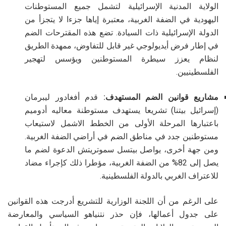
الولاية المدنية الإسرائيلية لتشمل جميع المستوطنات
اليهودية في الضفة الغربية، معتبرة إياها جزءا لا يتجزأ من
الدولة الإسرائيلية ذات السيادة. تضع هذه المقترحات الضم
في إطار فرض أيديولوجي غير قابل للتفاوض، ممهدة الطريق
لنظام يعزز سيطرة المستوطنين ويؤسس لتهجير
الفلسطينيين.
مشاريع قوانين الضم المستهدف:
قدم أفغادور ليبرمان
(إسرائيل بيتنا) تشريعا يستهدف مستوطنة معاليه أدوميم
باعتبارها المرحلة الأولى من الخطط الاشمل لاستيعاب
مستوطنين جدد في مناطق الضم في أراضي الضفة الغربية.
ومن جهة أخرى، يواصل بيتسل سموتريتش الدعوة لضم ما
يصل إلى 82% من الضفة الغربية، مؤطرا ذلك كإجراء مضاد
للاعتراف الغربي بالدولة الفلسطينية.
على الرغم من أن اللجنة الوزارية للتشريع أدرجت هذه القوانين
على جدول أعمالها، فإن حذر نتنياهو السياسي والمعارضة