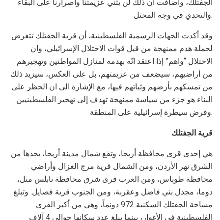
الجفتلك، وأضافت ان ذلك لن يثني عزيمتنا واصرارنا على البقاء
والتحدي في وجه المحتل.
وقد أكدت الجهات الرسمية الفلسطينية، أن قرية الجفتلك تتعرض
لحملة هدم ممنهجة من قبل قوات الاحتلال الإسرائيلي، وان
الاحتلال “واهم” إذا اعتقد انّه بهدمه لمنازل المواطنين وتهجيرهم
من أراضيهم، سيضعف من عزيمتهم، بل على العكس، سيزيد ذلك
من تمسكهم بأرضهم وثباتهم فيها، مع الإشارة الى ان الحظر على
البناء هو جزء من سياسة ممنهجة تهدف إلى تهجير الفلسطينيين
وفرض سيطرة إسرائيلية على المنطقة.
قرية الجفتلك
هي إحدى قرى محافظة أريحا، وتقع شمال مدينة أريحا، يحدها من
الشرق نهر الأردن، ومن الشمال قرية مرج الغزال وأراضي
محافظة طوباس، ومن الغرب قرى شرق محافظة نابلس مثل،
دوما، مجدل بني فاضل وعقربة، ومن الجنوب قرية فصايل. وتبلغ
مساحة الجفتلك السكنية 972 دونماً، وهي من أكبر القرى
الفلسطينية في الأغوار، بينما يبلغ عدد سكانها حوالي 4 آلاف