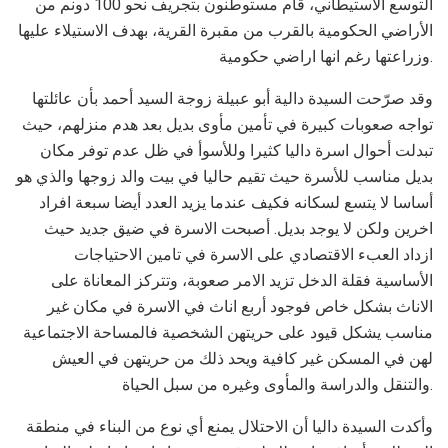
التوسع الاستيطاني، قام مستوطنون بتجريف نحو 100 دونم من
الأراضي الحكومية بالقرب من مقبرة القرية، بهدف الاستيلاء عليها
وزراعتها رغم انها اراضي حكومية.
وقد صرّحت السيدة دالية أبو عبيلة زوجة السيد أحمد بأن عائلتها
تواجه صعوبات كبيرة في تأمين مأوى بديل بعد هدم منزلهم، حيث
تبدلت أحوال اسرة داليا كثيرا وللأسوأ في ظل عدم توفر مكان
بديل مناسب للأسرة حيث تقيم حاليا في بيت والد زوجها والذي هو
أساسا لا يتسع لسكانه فكيف عندما يزيد العدد أيضا سبعة افراد
اخرين ولكن لا يوجد بديل. أصبحت الاسرة في ضيق جديد حيث
ازداد العبء الاقتصادي على الاسرة في تامين الاحتياجات
الأساسية فقلة الدخل تزيد الامر صعوبة، وتتركز المعاناة على
الاناث بشكل خاص فوجود أربع اناث في الاسرة في مكان غير
مناسب يشكل قيود على حريتهن الشخصية فالمساحة الاجتماعية
لهن في المسكن غير كافية ويحد ذلك من حريتهن في العيش
والتنقل والدراسة والمأوى وغيره من سبل الحياة.
وأكدت السيدة داليا أن الاحتلال يمنع أي نوع من البناء في منطقة