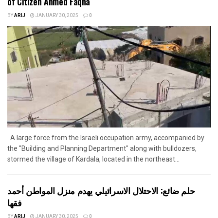
of Citizen Ahmed Faqha
BY
ARIJ
JANUARY 30, 2025
0
A large force from the Israeli occupation army, accompanied by
the "Building and Planning Department" along with bulldozers,
stormed the village of Kardala, located in the northeast...
حلم ضائع: الاحتلال الاسرائيلي يهدم منزل المواطن أحمد
فقها
BY
ARIJ
JANUARY 30, 2025
0