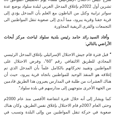
تشرين أول 2022م بإغلاق المدخل الغربي لبلدة سلواد بوضع عدة
سواتر ترابية وكتل من الباطون مع العلم بأن المدخل يؤدي إلى
قرية جفنا وقرية يبرود، مما أـدى إلى صعوبة تنقل المواطنين الى
التجمعات والقرى الريفية المجاورة.
وأفاد
السيد رائد حامد رئيس بلدية سلواد لباحث مركز أبحاث
الأراضي بالتالي:
”
قبل فترة قام جيش الاحتلال الإسرائيلي بإغلاق المدخل الرئيسي
المحاذي للطريق الالتفافي رقم “60”، وفرض الاحتلال على
المواطنين وتقييد تحركاتهم بالكامل علماً بأن المدخل الذي تم
إغلاقه هو المنفذ الوحيد للمواطنين باتجاه قرية يبرود، حيث أن
هناك العشرات من طلبة في المدارس يعبرون هذا الطريق قادمين
من الجهة الأخرى متوجهين إلى مدارسهم في بلدة سلواد”.
كما ويشار إلى أنه خلال فترة انتفاضة الأقصى منذ عام 2000م
وحتى العام 2007م قام الاحتلال بإغلاق نفس الطريق، وكان هناك
صعوبة في حركة تنقل المواطنين من وإلى البلدة وتسبب في