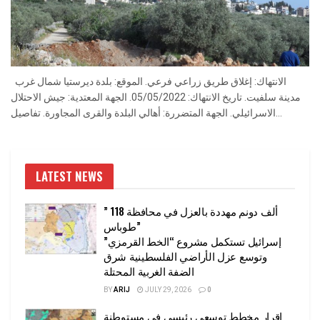
الانتهاك: إغلاق طريق زراعي فرعي. الموقع: بلدة ديرستيا شمال غرب
مدينة سلفيت. تاريخ الانتهاك: 05/05/2022. الجهة المعتدية: جيش الاحتلال
الاسرائيلي. الجهة المتضررة: أهالي البلدة والقرى المجاورة. تفاصيل...
LATEST NEWS
” 118 ألف دونم مهددة بالعزل في محافظة
طوباس”
إسرائيل تستكمل مشروع “الخط القرمزي”
وتوسع عزل الأراضي الفلسطينية شرق
الضفة الغربية المحتلة
BY
ARIJ
JULY 29, 2026
0
إقرار مخطط توسعي رئيسي في مستوطنة