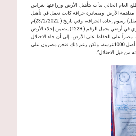
لع العام الحالي بدأت بتأهيل الأرض وزراعتها بغراس
أقدم جيش الاحتلال على مداهمة الأرض ومصادرة جرافة كانت تعمل في تأهيل
الأرض وفرض الاحتلال الإسرائيلي غرامة مالية قدرت (4600 شيقل) رسوم إعادة الجرافة، وفي تاريخ ( 23/2/2022)م
أقدم ما يسمى مفتش الأملاك الحكومية على وضع إخطار عسكري في أرضي يحمل الرقم ( 1228) يتضمن إخلاء الأرض
ة (72 ساعة)، رغم ذلك كنت مصراً على الحفاظ على الأرض، إلى أن جاء الاحتلال
وقام باقتلاع الغالبية الساحقة من الغراس وهي 850 غرسة من أصل 1000غرسة، ولكن رغم ذلك فنحن مصرون على
 من قبل الاحتلال”.