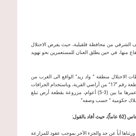
ريف الشرقي من محافظة قلقيلية، حيث يفرض الاحتلال
فاع منها، في حين يطلق العنان للمستعمرين نحو تهويد
وافق (27/7/2022)م، اقتحمت سلطات الاحتلال منطقة ” واد زيد” الواقع الى الغرب من
قرية حجة بمحافظة قلقيلية، ضمن الحوض الطبيعي رقم (9) القطعة رقم “17” من أراضي القرية، وباستخدام الجرافات
والشاحنات شرعت باقتلاع وتخريب 850 غرسة زيتون يتراوح عمرها ما بين (3-5) أعوام، مزروعة بقطعة أرض تبلغ
بالقول:
أرض تبلغ مساحتها 70 دونماً جزء منه ورثناها أباً عن جد والجزء الآخر بموجب عقود للمزارعة