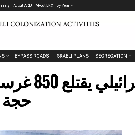
ossary
About ARIJ
About LRC
By Year
NS
BYPASS ROADS
ISRAELI PLANS
SEGREGATION
الاحتلال الا
حجة ب