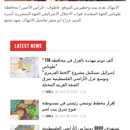
الانتهاك: هدم بيت وحظيرتين الموقع: عاطوف - الرأس الأحمر / محافظة
طوباس الجهة المعتدية: قوات الاحتلال الاسرائيلي الجهة المتضررة: أسرة
السيد جراح ابو صقر تفاصيل الانتهاك: شهد تجمع...
LATEST NEWS
” 118 ألف دونم مهددة بالعزل في محافظة
طوباس”
إسرائيل تستكمل مشروع “الخط القرمزي”
وتوسع عزل الأراضي الفلسطينية شرق
الضفة الغربية المحتلة
BY
ARIJ
JULY 29, 2026
0
إقرار مخطط توسعي رئيسي في مستوطنة
تقوع شرق بيت لحم
BY
ARIJ
JULY 28, 2026
0
تستهدف 6000 دونما من الأراضي الفلسطينية