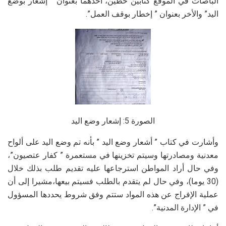
الباصات في الموقع كتابين خطين، احدهما بعنوان ” إشعار بوضع
اليد” والأخر بعنوان ” إخطار بوقف العمل”.
الصورة 5: إشعار وضع اليد
وأشارت في كتاب ” أشعار وضع اليد ” بأنه تم وضع اليد على ألواح
معدنية ومصادرتها وسيتم تخزينها في مستعمرة ” كفار عتصيون”،
وفي حال أراد المواطن استرجاعها عليه تقديم طلب بذلك خلال
(30 يوما)، وفي حال لم يتقدم بالطلب فسيتم بيعها،مشيرا إلى أن
عملية الإفراج عن هذه المواد ستتم وفق شروط يحددها المسؤول
في ” الإدارة المدنية”.