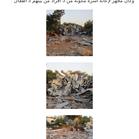
وكان مجهز لإعانة أسرة مكونة من 5 أفراد من بينهم 3 أطفال”.