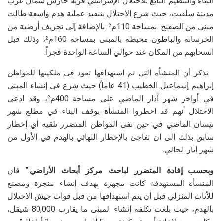
البناء والتنظيم التابع للاحتلال الإسرائيلي قرية حارس شمال غرب
مدينة سلفيت، حيث شرع الاحتلال بتنفيذ عملية هدم واسعة طالت
مبنى من الصفيح بمساحة 110م
بالإضافة إلى تجريف أرضية من
2
الخرسانة والباطون محيطة بالمبنى بمساحة 160م
، وذلك قبل
2
انسحابهم من المكان عند حوالي الساعة الواحدة فجراً.
يذكر أن المنشأة التي تم استهدافها تعود في ملكيتها للمواطن
إبراهيم إسماعيل الخطيب (41 عاماً) حيث شرع في إنشاء المبنى
في أواخر شهر آذار الماضي على مساحة 400م
، وقد ادعى
2
الاحتلال أنهم قد اخطروا المنشأة بوقف البناء في مطلع شهر
نيسان الماضي في حين نفى المواطن المتضرر تلقيه أي إخطار
سابق بذلك الى ان تفاجئ بالإخطار النهائي بالهدم في الأول من
شهر أيار الحالي.
وبحسب إفادة المتضرر لباحث مركز أبحاث الأراضي
:” فان
المنشأة المستهدفة كانت مجهزة بهدف إنشاء منجرة ومصنع
للأثاث المنزلي قبل أن يتم استهدافها من قبل قوات جيش الاحتلال
بالهدم، حيث بلغت تكلفة إنشاء المبنى ما يقارب 80,000 شيقل،