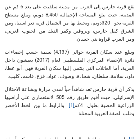
تقع قرية حارس إلى الغرب من مدينة سلفيت على بعد 6 كم عن
المدينة، حيث تبلغ المساحة الإجمالية 8,450 دونم، ويبلغ مسطح
القرية نحو 320دونم، وتحيط بها من الشمال قرية دير استيا، ومن
الشرق كفل حارس، وبروقين وكفر الديك من الجنوب الغربي،
ومن الغرب قراوة بني حسان.
ويبلغ عدد سكان القرية حوالي (4,137) نسمة حسب إحصاءات
دائرة الإحصاء المركزي الفلسطيني لعام (2017) يعيشون داخل
القرية، أما العائلات التي ينتمي إليها سكان القرية فهي: أبو عطا،
داود، سلامة، سلطان، شحادة، وصوف، عواد، فزع، قاسم، كليب.
يذكر أن قرية حارس تعد شاهداً حياً لمدى مرارة وبشاعة الاحتلال
الإسرائيلي، حيث أقيم طريق رقم 505 الاستعماري على أراضيها
الزراعية الخصبة بطول 4كم
[1]
والرابط ما بين الخط الأخضر
وقلب الضفة الغربية المحتلة.