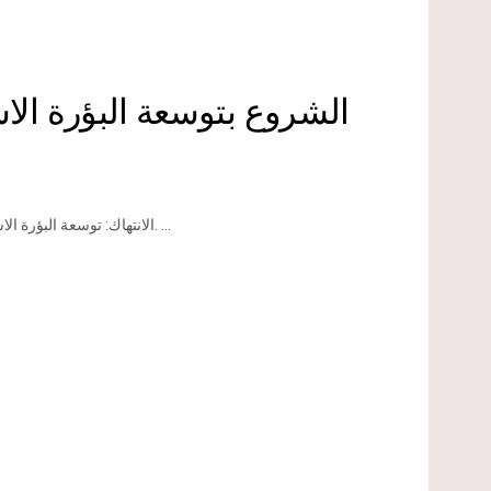
الشروع بتوسعة البؤرة ال
الانتهاك: توسعة البؤرة الاستعمارية " زيت رعنان". الموقع: أراضي قرية بيتللو شمال مدينة رام الله. ...