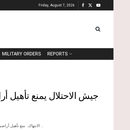
Friday, August 7, 2026
MILITARY ORDERS
REPORTS
جيش الاحتلال يمنع تأهيل أر
الانتهاك: منع تأهيل أراضي زراعية و مصادرة جرافة. الموقع: قرية صير شرق مدينة قلقيليه.. تاريخ ...