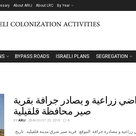
ossary
About ARIJ
About LRC
By Year
NS
BYPASS ROADS
ISRAELI PLANS
SEGREGATION
اضي زراعية و يصادر جرافة بقرية
صير محافظة قلقيلية
BY
ARIJ
AUGUST 29, 2018
0