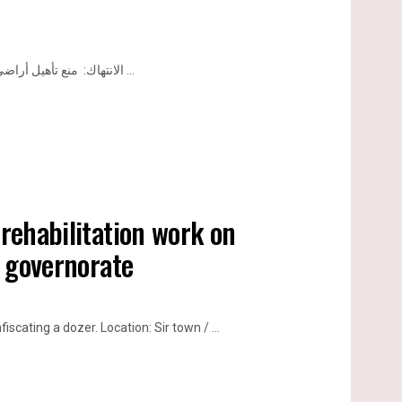
الانتهاك: منع تأهيل أراضي زراعية و مصادرة جرافة. الموقع: قرية صير شرق مدينة قلقيليه.. تاريخ ...
 rehabilitation work on
a governorate
iscating a dozer. Location: Sir town / ...