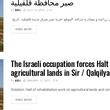
صير محافظة قلقيلية
BY
ARIJ
JULY 14, 2018
0
DETAILS
READ MORE
The Israeli occupation forces Halt
agricultural lands in Sir / Qalqily
BY
ARIJ
JANUARY 12, 2019
0
Violation: Halt of rehabilitation work on agricultural lands and conf
DETAILS
READ MORE