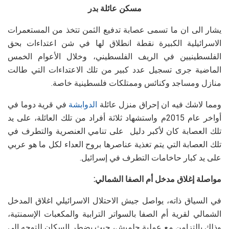
مسكن عائلة بدر
يشار الى ان ما تسمى عصابة تدفيع الثمن تتخذ من المستعمرات
الاسرائيلية الكبيرة نقطة انطلاق لها في شن اعتداءات بحق
الفلسطينيين في الريف الفلسطيني، وخلال الأعوام الخمس
الماضية جرى تسجيل عدد كبير من تلك الاعتداءات التي طالت
منازل ومساجد وكنائس وممتلكات فلسطينية خاصة.
ومما لاشك فيه ان إحراق منزل عائلة
الدوابشة
في قرية دوما في
أواخر عام 2015م واستشهاد ثلاثة أفراد من تلك العائلة، على يد
تلك العصابة كان لأكبر دليل على تنامي العنصرية والتطرف في
تلك العصابة التي يتم تغذية عناصرها بروح العداء لكل ما هو عربي
على يد كبار حاخامات التطرف في إسرائيل.
مواصلة إغلاق مدخل أم الصفا الشمالي:
في السياق ذاته، يواصل جيش الاحتلال الاسرائيلي اغلاق المدخل
الشمالي لقرية أم الصفا بالسواتر الترابية والمكعبات الإسمنتية،
وذلك بالتزامن مع عملية حلميش، حيث يضطر السكان للتوجه الى