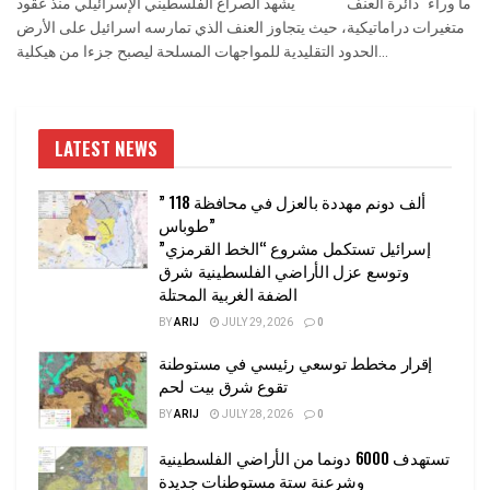
ما وراء "دائرة العنف" يشهد الصراع الفلسطيني الإسرائيلي منذ عقود
متغيرات دراماتيكية، حيث يتجاوز العنف الذي تمارسه اسرائيل على الأرض
الحدود التقليدية للمواجهات المسلحة ليصبح جزءا من هيكلية...
LATEST NEWS
” 118 ألف دونم مهددة بالعزل في محافظة
طوباس”
إسرائيل تستكمل مشروع “الخط القرمزي”
وتوسع عزل الأراضي الفلسطينية شرق
الضفة الغربية المحتلة
BY
ARIJ
JULY 29, 2026
0
إقرار مخطط توسعي رئيسي في مستوطنة
تقوع شرق بيت لحم
BY
ARIJ
JULY 28, 2026
0
تستهدف 6000 دونما من الأراضي الفلسطينية
وشرعنة ستة مستوطنات جديدة