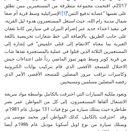
2017م، اقتحمت مجموعة متطرفة من المستعمرين ممن تطلق
على نفسها "عصابة تدفيع الثمن"
[1]
الإسرائيلية وسط قرية أم صفا
شمال مدينة رام الله، حيث استغل المستعمرون هدوء ليل القرية،
في تنفيذ اعتداء جديد عبر إضرام النيران في سيارتين كانتا تقفان
على جانب الطريق، بالإضافة الى خط شعارات تحريضية باللغة
العبرية بما معناه "الانتقام إلى قتلى حلميش" في إشارة إلى
المستعمرين الثلاثة الذين قتلوا في عملية بالمستعمرة نفذها شاب
من قرية كوبر وسط شهر تموز الماضي رداً على اعتداءات جيش
الاحتلال للمسجد الأقصى الذي قام بتركيب بوابات الكترونية
وكاميرات تراقب مرور المصلين للمسجد الأقصى الأمر الذي
رفضه المصلين مسلمين ومسيحيين.
وتعود ملكية السيارات التي احترقت بالكامل بواسطة مواد سريعة
الاشتعال ألقاها المستعمرون، إلى كل من المواطن عمر نصر
طناطرة حيث يمتلك سيارة من نوع فيات 131 موديل عام 1981م،
وقد احترقت بالكامل، كذلك المواطن أنور محمد موسى بدر
ويمتلك سيارة من نوع اوبل أسكونا موديل عام 1986م أيضا