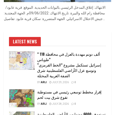
الانتهاك: إغلاق المدخل الرئيسي بالبوابات الحديدية. الموقع: قرية عابود/
محافظة رام الله والبيرة. تاريخ الانتهاك: 09/06/2022م. الجهة المعتدية:
جيش الاحتلال الاسرائيلي. الجهة المتضررة: سكان قرية عابود. تفاصيل...
LATEST NEWS
” 118 ألف دونم مهددة بالعزل في محافظة
طوباس”
إسرائيل تستكمل مشروع “الخط القرمزي”
وتوسع عزل الأراضي الفلسطينية شرق
الضفة الغربية المحتلة
BY
ARIJ
JULY 29, 2026
0
إقرار مخطط توسعي رئيسي في مستوطنة
تقوع شرق بيت لحم
BY
ARIJ
JULY 28, 2026
0
تستهدف 6000 دونما من الأراضي الفلسطينية