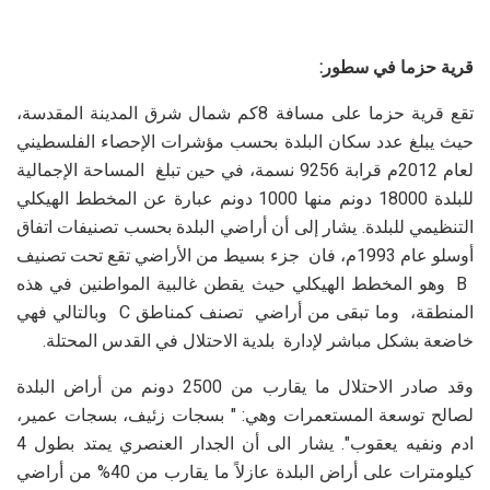
قرية حزما في سطور:
تقع قرية حزما على مسافة 8كم شمال شرق المدينة المقدسة،
حيث يبلغ عدد سكان البلدة بحسب مؤشرات الإحصاء الفلسطيني
لعام 2012م قرابة 9256 نسمة، في حين تبلغ المساحة الإجمالية
للبلدة 18000 دونم منها 1000 دونم عبارة عن المخطط الهيكلي
التنظيمي للبلدة. يشار إلى أن أراضي البلدة بحسب تصنيفات اتفاق
أوسلو عام 1993م، فان جزء بسيط من الأراضي تقع تحت تصنيف
B
وهو المخطط الهيكلي حيث يقطن غالبية المواطنين في هذه
المنطقة، وما تبقى من أراضي تصنف كمناطق
C
وبالتالي فهي
خاضعة بشكل مباشر لإدارة بلدية الاحتلال في القدس المحتلة.
وقد صادر الاحتلال ما يقارب من 2500 دونم من أراض البلدة
لصالح توسعة المستعمرات وهي: " بسجات زئيف، بسجات عمير،
ادم ونفيه يعقوب". يشار الى أن الجدار العنصري يمتد بطول 4
كيلومترات على أراض البلدة عازلاً ما يقارب من 40% من أراضي