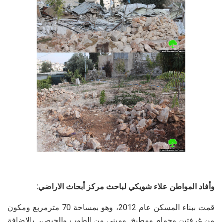
وأفاد المواطن علاء شويكي لباحث مركز أبحاث الاراضي:
قمت ببناء المسكن عام 2012، وهو بمساحة 70 مترمربع ومكون
من غرفتين وحمام ومطبخ ومبني من الطوب والجبص، بالإضافة