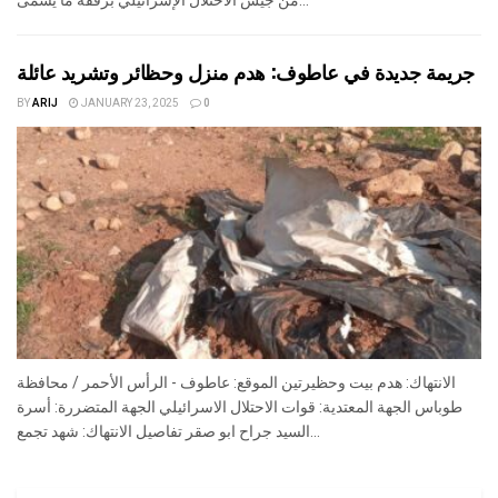
من جيش الاحتلال الإسرائيلي برفقة ما يسمى...
جريمة جديدة في عاطوف: هدم منزل وحظائر وتشريد عائلة
BY
ARIJ
JANUARY 23, 2025
0
الانتهاك: هدم بيت وحظيرتين الموقع: عاطوف - الرأس الأحمر / محافظة
طوباس الجهة المعتدية: قوات الاحتلال الاسرائيلي الجهة المتضررة: أسرة
السيد جراح ابو صقر تفاصيل الانتهاك: شهد تجمع...