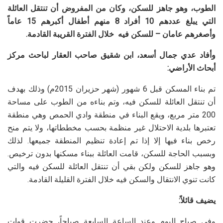
الطوب، وهو جاهز للسكن، وكان من المفروض أن تنتقل العائلة
التي يبلغ عددهم 10 أفراد 8 منهم أطفال أكبرهم 15 عاماً
وأصغرهم عامان – للسكن فيه خلال الفترة القريبة القادمة.
وأفاد عدي جمال أسعد، ابن شقيق صاحب العقار لباحث مركز
أبحاث الأراضي:
تم بناء المسكن قبل 6 شهور (شهر حزيران 2015م) وذلك بهدف
أن تنتقل العائلة للسكن فيه، وتم بناءه من الطوب على مساحة
200 متر مربع، ويقع البناء في منطقة وادي الحمص وهي منطقة
تعتبرها بلدية الاحتلال غير منظمة بحسب مخططاتها، ولا يتم منح
رخص بناء فيها إلا إذا تم إعادة تنظيم المنطقة جميعها. لذلك
وبسبب الحاجة للسكن، قامت العائلة ببناء مسكنها بدون ترخيص.
وهو جاهز للسكن ولكن بقي أن تنتقل العائلة للسكن فيه والتي
كانت تنوي الانتقال والسكن فيه خلال الفترة القليلة القادمة.
يضيف قائلاً:
وفي صباح اليوم وعند الساعة السابعة صباحاً، حضرت قوات