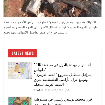
الانتهاك: هدم بيت وحظيرتين الموقع: عاطوف - الرأس الأحمر / محافظة
طوباس الجهة المعتدية: قوات الاحتلال الاسرائيلي الجهة المتضررة: أسرة
السيد جراح ابو صقر تفاصيل الانتهاك: شهد تجمع...
LATEST NEWS
” 118 ألف دونم مهددة بالعزل في محافظة
طوباس”
إسرائيل تستكمل مشروع “الخط القرمزي”
وتوسع عزل الأراضي الفلسطينية شرق
الضفة الغربية المحتلة
BY
ARIJ
JULY 29, 2026
0
إقرار مخطط توسعي رئيسي في مستوطنة
تقوع شرق بيت لحم