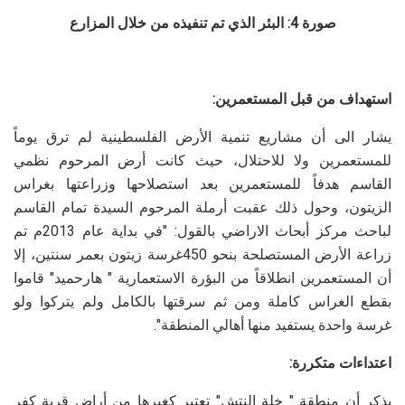
صورة 4: البئر الذي تم تنفيذه من خلال المزارع
استهداف من قبل المستعمرين:
يشار الى أن مشاريع تنمية الأرض الفلسطينية لم ترق يوماً
للمستعمرين ولا للاحتلال، حيث كانت أرض المرحوم نظمي
القاسم هدفاً للمستعمرين بعد استصلاحها وزراعتها بغراس
الزيتون، وحول ذلك عقبت أرملة المرحوم السيدة تمام القاسم
لباحث مركز أبحاث الاراضي بالقول:
"في بداية عام 2013م تم
زراعة الأرض المستصلحة بنحو 450غرسة زيتون بعمر سنتين، إلا
أن المستعمرين انطلاقاً من البؤرة الاستعمارية " هارحميد" قاموا
بقطع الغراس كاملة ومن ثم سرقتها بالكامل ولم يتركوا ولو
غرسة واحدة يستفيد منها أهالي المنطقة".
اعتداءات متكررة:
يذكر أن منطقة " خلة النتش" تعتبر كغيرها من أراض قرية كفر