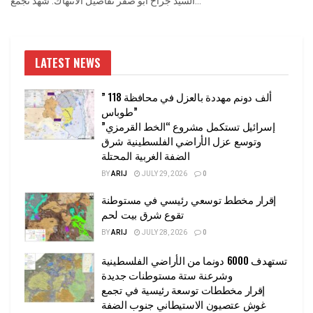
السيد جراح ابو صقر تفاصيل الانتهاك: شهد تجمع...
LATEST NEWS
” 118 ألف دونم مهددة بالعزل في محافظة
طوباس”
إسرائيل تستكمل مشروع “الخط القرمزي”
وتوسع عزل الأراضي الفلسطينية شرق
الضفة الغربية المحتلة
BY
ARIJ
JULY 29, 2026
0
إقرار مخطط توسعي رئيسي في مستوطنة
تقوع شرق بيت لحم
BY
ARIJ
JULY 28, 2026
0
تستهدف 6000 دونما من الأراضي الفلسطينية
وشرعنة ستة مستوطنات جديدة
إقرار مخططات توسعة رئيسية في تجمع
غوش عتصيون الاستيطاني جنوب الضفة