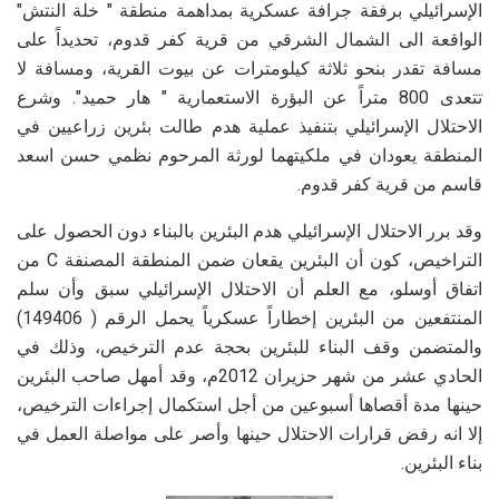
الإسرائيلي برفقة جرافة عسكرية بمداهمة منطقة " خلة النتش"
الواقعة الى الشمال الشرقي من قرية كفر قدوم، تحديداً على
مسافة تقدر بنحو ثلاثة كيلومترات عن بيوت القرية، ومسافة لا
تتعدى 800 متراً عن البؤرة الاستعمارية " هار حميد".
وشرع
الاحتلال الإسرائيلي بتنفيذ عملية هدم طالت بئرين زراعيين في
المنطقة يعودان في ملكيتهما لورثة المرحوم نظمي حسن اسعد
قاسم من قرية كفر قدوم.
وقد برر الاحتلال الإسرائيلي هدم البئرين بالبناء دون الحصول على
التراخيص، كون أن البئرين يقعان ضمن المنطقة المصنفة C من
اتفاق أوسلو، مع العلم أن الاحتلال الإسرائيلي سبق وأن سلم
المنتفعين من البئرين إخطاراً عسكرياً يحمل الرقم ( 149406)
والمتضمن وقف البناء للبئرين بحجة عدم الترخيص، وذلك في
الحادي عشر من شهر حزيران 2012م، وقد أمهل صاحب البئرين
حينها مدة أقصاها أسبوعين من أجل استكمال إجراءات الترخيص،
إلا انه رفض قرارات الاحتلال حينها وأصر على مواصلة العمل في
بناء البئرين.