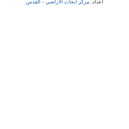
اعداد:
مركز أبحاث الاراضي – القدس