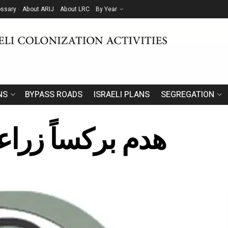
ossary
About ARIJ
About LRC
By Year
NS
BYPASS ROADS
ISRAELI PLANS
SEGREGATION
هدم بركساً زراعي