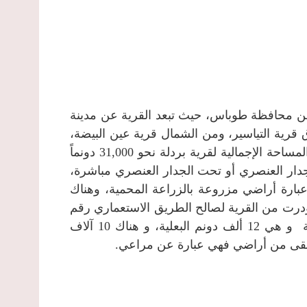
من محافظة طوباس، حيث تبعد القرية عن مدينة
ن الشرق قرية التياسير، ومن الشمال قرية عين البيضة،
تبلغ المساحة الإجمالية لقرية بردلة نحو 31,000 دونماً
حاليا تقع خلف الجدار العنصري أو تحت الجدار العنصري مباشرة،
 عبارة عن مسطح القرية، وهناك 250 دونم عبارة أراضي مزروعة بالزراعة المحمية، وهناك
بالأشجار المروية، وهناك 54 دونماً صودرت من القرية لصالح الطريق الاستعماري رقم
(90)، وما تبقى من أراضي فهو مزروع بالزراعة الحقلية و هي 12 ألف دونم البعلية، و هناك 10 آلاف
 تبقى من أراضي فهي عبارة عن مراعي.