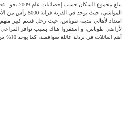
المواشي، حيث يوجد في القرية قرابة 5000 رأس من الأغنام.
امتداد لأهالي مدينة طوباس، حيث رحل قسم كبير منهم إل
لأراضي طوباس، و استقروا هناك بسبب توافر المراعي ا
أهم العائلات في بردلة عائلة صوافطة، كما يوجد 10% من سكان بردلة عبارة عن قبائل بدوية متنقل