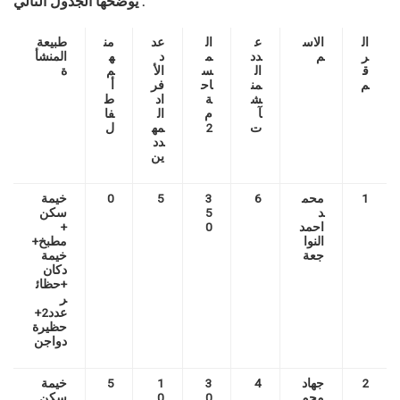
يوضحها الجدول التالي :
ال
الاس
ع
ال
عد
من
طبيعة
ر
م
دد
م
د
ه
المنشأ
ق
ال
س
الأ
م
ة
م
من
اح
فر
أ
ش
ة
اد
ط
آ
م
ال
فا
ت
2
مه
ل
دد
ين
1
محم
6
3
5
0
خيمة
د
5
سكن
احمد
0
+
النوا
مطبخ+
جعة
خيمة
دكان
+حظائ
ر
عدد2+
حظيرة
دواجن
2
جهاد
4
3
1
5
خيمة
محم
0
0
سكن