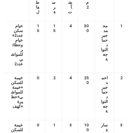
م
ش
س
ط
2
آ
ر
فا
ت
ة
ل
1
مح
30
4
1
1
خيام
مد
0
5
0
سكن
جبر
عدد2+
حما
خيام
د
وحظائ
النوا
ر
جع
للمواش
ة
ي
عدد2
2
احم
25
4
2
0
خيمة
د
0
للسكن
جبر
+خيمة
حما
للمواش
د
ي+حظ
النوا
يرة
جع
+كهف
ة
3
سار
10
3
1
0
خيمة
ة
0
للسكن