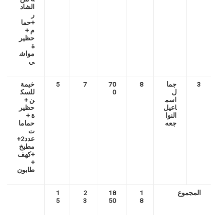
الشاد
ر
+حما
م +
حظير
ة
مواش
ي
3
جما
8
70
7
5
خيمة
ل
0
للسك
اسم
ن +
اعيل
حظير
النوا
ة +
جعه
حماما
ت
عدد2+
مطبخ
+كهف
+
طابون
المجموع
1
18
2
1
5
3
50
8