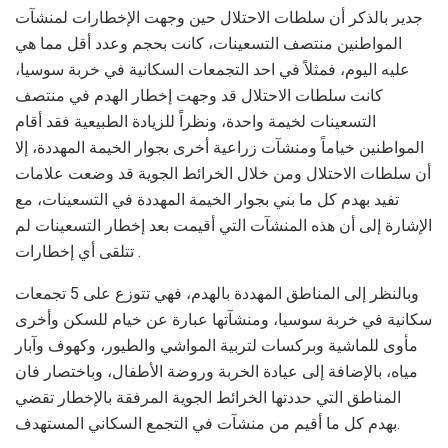
جدير بالذكر أن سلطات الاحتلال حين وجهت الإخطارات لمنشآت
المواطنين منتصف التسعينات، كانت بحجم وعدد أقل مما هي
عليه اليوم، فمثلاً في احد التجمعات السكانية في خربة سوسيا،
كانت سلطات الاحتلال قد وجهت إخطار الهدم في منتصف
التسعينات لخيمة واحدة، ونظراً للزيادة الطبيعية فقد أقام
المواطنين خياماً ومنشآت زراعية أخرى بجوار الخيمة المهددة، إلا
أن سلطات الاحتلال ومن خلال الخرائط الجوية قد وضعت علامات
تفيد بهدم كل ما بني بجوار الخيمة المهددة في التسعينات، مع
الإشارة إلى أن هذه المنشآت التي أقيمت بعد إخطار التسعينات لم
تتلقى أي إخطارات .
وبالنظر إلى المناطق المهددة بالهدم، فهي تتوزع على 5 تجمعات
سكانية في خربة سوسيا، ومنشآتها عبارة عن خيام للسكن وأخرى
مأوى للماشية وبركسات لتربية المواشي والطيور، وكهوف وآبار
مياه، بالإضافة إلى عيادة الخربة وروضة الأطفال، وباختصار فان
المناطق التي حددتها الخرائط الجوية المرفقة بالإخطار تقضي
بهدم كل ما أقيم من منشآت في التجمع السكاني المستهدف.