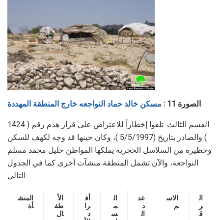
الصورة 11 :
مسكن خالد حماد النواجعه خارج المنطقة المهددة
القسم الثالث: تلقوا إخطاراً للاعتراض على قرار هدم رقم ( 1424
) والصادر بتاريخ (5/5/1997 )، وكان حينها قد وجه لكهف للسكن
وحظيرة من السلاسل الحجرية يملكها المواطن خليل محمد مسلم
النواجعة، والآن تشمل المنطقة منشآت أخرى كما في الجدول
التالي:
ال
الاس
عد
ال
أف
الأ
المنش
ر
م
د
م
را
طف
أة
ق
ال
س
د
ال