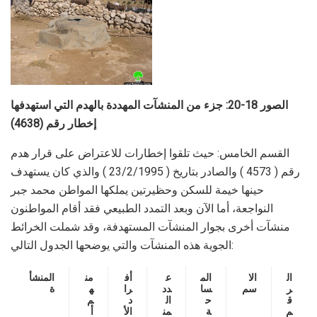
الصور 18-20: جزء من المنشآت المهددة بالهدم التي استهدفها
إخطار رقم (4638)
القسم الخامس: حيث تلقوا إخطارات للاعتراض على قرار هدم
رقم ( 4573 ) والصادر بتاريخ ( 23/2/1995 ) والذي كان يستهدف
حينها خيمة للسكن وحظيرتين يملكها المواطن محمد جبر
النواجعة، أما الآن وبعد التمدد الطبيعي فقد أقام المواطنون
منشآت أخرى بجوار المنشآت المستهدفة، وقد شملت الخرائط
الجوية هذه المنشآت والتي يوضحها الجدول التالي:
ال
الا
الم
ع
أف
من
المنشأ
ر
سم
سا
دد
را
ه
ة
ق
ح
ال
د
م
م
ة
من
الأ
أ