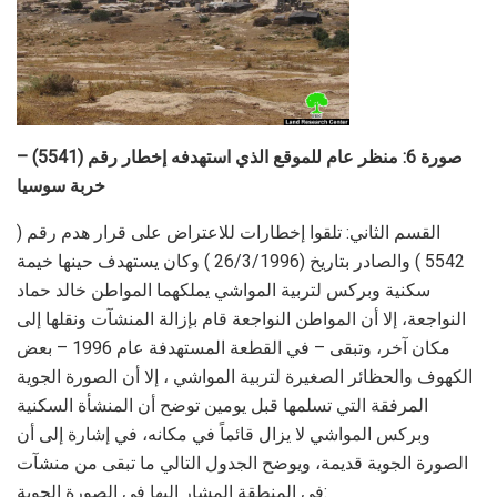
صورة 6: منظر عام للموقع الذي استهدفه إخطار رقم (5541) –
خربة سوسيا
القسم الثاني: تلقوا إخطارات للاعتراض على قرار هدم رقم (
5542 ) والصادر بتاريخ (26/3/1996 ) وكان يستهدف حينها خيمة
سكنية وبركس لتربية المواشي يملكهما المواطن خالد حماد
النواجعة، إلا أن المواطن النواجعة قام بإزالة المنشآت ونقلها إلى
مكان آخر، وتبقى – في القطعة المستهدفة عام 1996 – بعض
الكهوف والحظائر الصغيرة لتربية المواشي ، إلا أن الصورة الجوية
المرفقة التي تسلمها قبل يومين توضح أن المنشأة السكنية
وبركس المواشي لا يزال قائماً في مكانه، في إشارة إلى أن
الصورة الجوية قديمة، ويوضح الجدول التالي ما تبقى من منشآت
في المنطقة المشار إليها في الصورة الجوية: