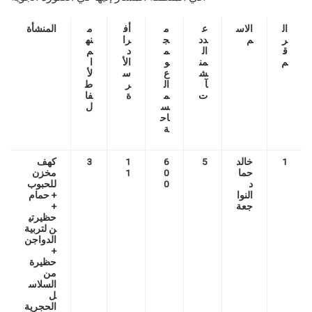
ال
الاس
ع
م
أف
م
المنشأة
ر
م
دد
ج
را
نه
ق
ال
م
د
م
م
من
و
الأ
ا
ش
ع
س
لأ
آ
ال
ر
ط
ت
م
ة
فا
س
ل
اح
ة
1
خالد
5
6
1
3
كهف
حما
0
1
مخزن
د
0
للحبوب
النوا
+ حمام
جعة
+
حظيرتي
ن لتربية
الدواجن
+
حظيرة
من
السلاس
ل
الحجرية