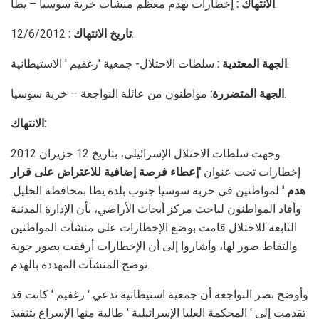
إخطارات بهدم معظم منشآت خربة سوسيا – يطا.
الانتهاك :
12/6/2012.
تاريخ الانتهاك :
سلطات الاحتلال- جمعية 'رغفيم ' الاستيطانية.
الجهة المعتدية :
مواطنون من عائلة النواجعة – خربة سوسيا.
الجهة المتضررة:
الانتهاك:
وجهت سلطات الاحتلال الإسرائيلي، بتاريخ 12 حزيران 2012
إخطارات تحت عنوان
'إعطاء فرصة إضافية للاعتراض على قرار
هدم '
لمواطنين في خربة سوسيا جنوب بلدة يطا بمحافظة الخليل.
وأفاد المواطنون لباحث مركز أبحاث الأراضي، بأن الإدارة المدنية
التابعة للاحتلال قامت بوضع الإخطارات على منشآت المواطنين
والتقاط صور لها، وأشاروا إلى أن الإخطارات أرفقت بصور جوية
توضح المنشآت المهددة بالهدم.
وأوضح نصر النواجعة أن جمعية استيطانية تدعي ' رغفيم ' كانت قد
تقدمت إلى ' المحكمة العليا الإسرائيلية ' طالبة منها الإسراع بتنفيذ