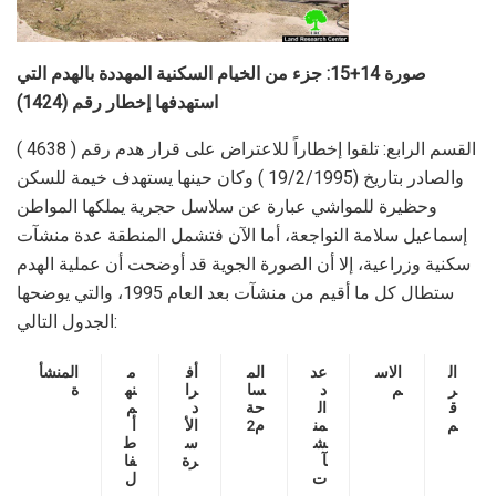
صورة 14+15: جزء من الخيام السكنية المهددة بالهدم التي
استهدفها إخطار رقم (1424)
القسم الرابع: تلقوا إخطاراً للاعتراض على قرار هدم رقم ( 4638 )
والصادر بتاريخ (19/2/1995 ) وكان حينها يستهدف خيمة للسكن
وحظيرة للمواشي عبارة عن سلاسل حجرية يملكها المواطن
إسماعيل سلامة النواجعة، أما الآن فتشمل المنطقة عدة منشآت
سكنية وزراعية، إلا أن الصورة الجوية قد أوضحت أن عملية الهدم
ستطال كل ما أقيم من منشآت بعد العام 1995، والتي يوضحها
الجدول التالي:
ال
الاس
عد
الم
أف
م
المنشأ
ر
م
د
سا
را
نه
ة
ق
ال
حة
د
م
م
من
م2
الأ
أ
ش
س
ط
آ
رة
فا
ت
ل