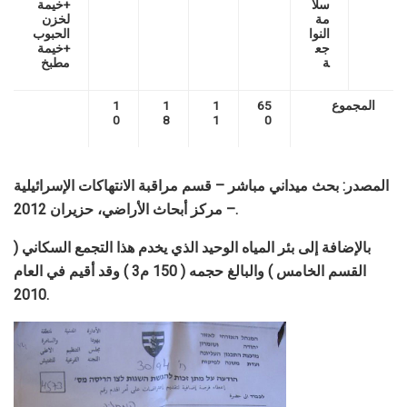
سلا
+خيمة
مة
لخزن
النوا
الحبوب
جع
+خيمة
ة
مطبخ
المجموع
65
1
1
1
0
8
1
0
المصدر: بحث ميداني مباشر – قسم مراقبة الانتهاكات الإسرائيلية
– مركز أبحاث الأراضي، حزيران 2012.
بالإضافة إلى بئر المياه الوحيد الذي يخدم هذا التجمع السكاني (
القسم الخامس ) والبالغ حجمه ( 150 م3 ) وقد أقيم في العام
2010.