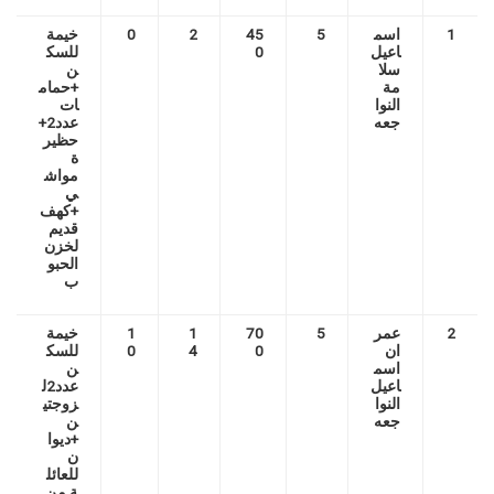
1
اسم
5
45
2
0
خيمة
اعيل
0
للسك
سلا
ن
مة
+حمام
النوا
ات
جعه
عدد2+
حظير
ة
مواش
ي
+كهف
قديم
لخزن
الحبو
ب
2
عمر
5
70
1
1
خيمة
ان
0
4
0
للسك
اسم
ن
اعيل
عدد2ل
النوا
زوجتي
جعه
ن
+ديوا
ن
للعائل
ة من