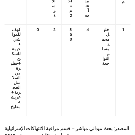
م
من
اح
الأ
ش
ة
س
آ
م
ر
ت
2
ة
1
خلي
4
3
2
0
كهف
ل
5
للموا
محم
0
شي
د
+
مسل
خيمة
م
للسك
النوا
ن
جعة
+حظي
رة
من
السلا
سل
الحج
رية +
عريش
ة
مطبخ
المصدر: بحث ميداني مباشر – قسم مراقبة الانتهاكات الإسرائيلية