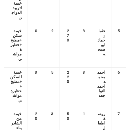
خيمة
لتربية
الدواج
ن
5
عثما
3
2
2
0
خيمة
ن
7
سكن
حماد
0
+مطبخ
ابو
+حظير
صبح
ة
ه
مواش
ي
6
احمد
3
2
5
3
خيمة
محم
2
للسكن
د
0
+مطبخ
احمد
+
النوا
حظيرة
جعه
مواش
ي
7
روض
1
5
3
2
خيمة
ة
0
0
من
اطفا
الشادر
ل
بناء