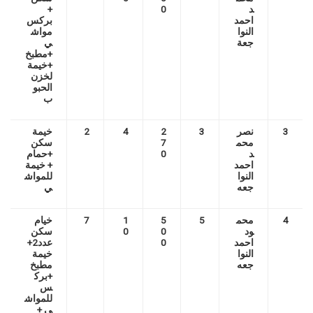
د
0
+
احمد
بركس
النوا
مواش
جعة
ي
+مطبخ
+خيمة
لخزن
الحبو
ب
3
نصر
3
2
4
2
خيمة
محم
7
سكن
د
0
+حمام
احمد
+ خيمة
النوا
للمواش
جعه
ي
4
محم
5
5
1
7
خيام
ود
0
0
سكن
احمد
0
عدد2+
النوا
خيمة
جعه
مطبخ
+برك
س
للمواش
ي +