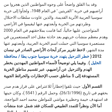
وقد بدا القلق واضحاً على وجوه المواطنين الذين هجروا من
أراضيهم في خربة ' القريتين ' في العام 1948، ولجأوا إلى خربة
سوسيا العربية الأثرية القديمة، والذين عاودت سلطات الاحتلال
وطردتهم من الخربة وأبعدتهم عنها ليقيموا في الأراضي
المتواجدين عليها حالياً، كما قامت بملاحقتهم في العام 2000
وهدم معظم منشآت خربتهم بعد حادثة مقتل احد المستعمرين في
مستعمرة سوسيا التي حملت اسم الخربة العربية، وأبعدتهم عنها
مدة الشهر،
لاحظ تقرير مركز أبحاث الأراضي الصادر في نيسان
2012 (
خطر الترحيل يتهدد خربة سوسيا جنوب يطا / محافظة
الخليل
) . وفيما يلي توضيحاً لأسماء المواطنين المهددين بخطر
الهدم والترحيل عن أراضيهم، عبر تقسيم مناطق الخربة
المستهدفة إلى 5 مناطق حسب الإخطارات والخرائط الجوية:
القسم الأول
: حيث تلقوا إخطاراً للاعتراض على قرار هدم صدر
بحقهم في تاريخ (26/3/1996)، وحمل الرقم ( 5541 )، وكان حينها
قد استهدف خيمة وحظيرة مواشي للمواطن محمد احمد النواجعة،
أما الآن ونظراً للتمدد الطبيعي للسكان فقد شمل عدة منشآت