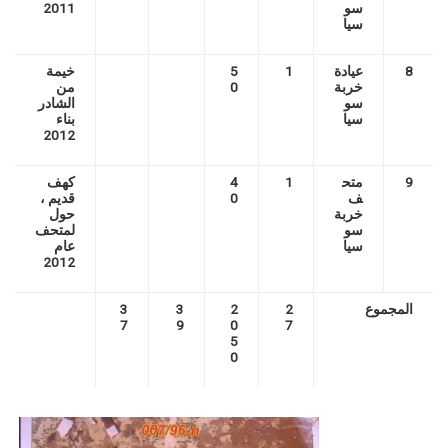
سو
2011
سيا
8
عيادة
1
5
خيمة
خربة
0
من
سو
الشادر
سيا
بناء
2012
9
متح
1
4
كهف
ف
0
قديم ،
خربة
حول
سو
لمتحف
سيا
عام
2012
المجموع
2
2
3
3
7
9
0
7
5
0