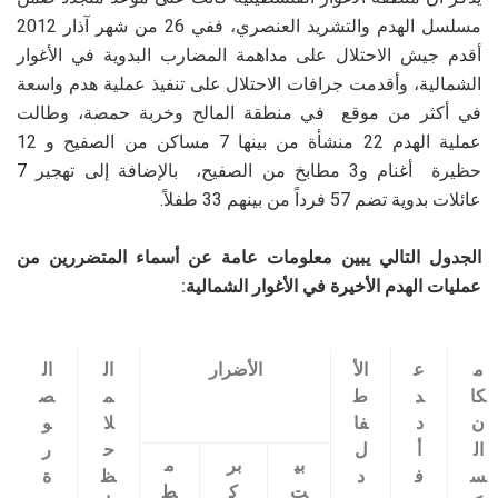
مسلسل الهدم والتشريد العنصري، ففي 26 من شهر آذار 2012
أقدم جيش الاحتلال على مداهمة المضارب البدوية في الأغوار
الشمالية، وأقدمت جرافات الاحتلال على تنفيذ عملية هدم واسعة
في أكثر من موقع في منطقة المالح وخربة حمصة، وطالت
عملية الهدم 22 منشأة من بينها 7 مساكن من الصفيح و 12
حظيرة أغنام و3 مطابخ من الصفيح، بالإضافة إلى تهجير 7
عائلات بدوية تضم 57 فرداً من بينهم 33 طفلاً.
الجدول التالي يبين معلومات عامة عن أسماء المتضررين من
عمليات الهدم الأخيرة في الأغوار الشمالية:
م
ع
الأ
الأضرار
ال
ال
كا
د
ط
م
ص
ن
د
فا
لا
و
ال
أ
ل
ح
ر
بي
بر
م
س
ف
د
ظ
ة
ت
ك
ط