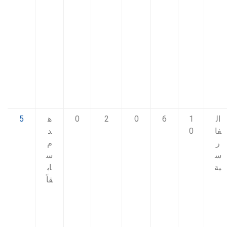
ال
1
6
0
2
0
ه
5
فا
0
د
ر
م
س
س
ية
اب
قاً