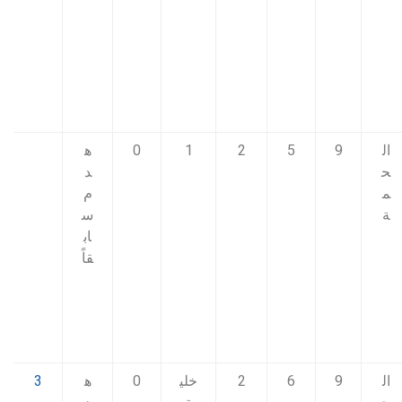
ال
9
5
2
1
0
ه
ح
د
م
م
ة
س
اب
قاً
ال
9
6
2
خلي
0
ه
3