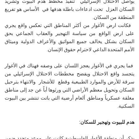
يواصل الاحتلال الإسرائيلي تنفيذ مخطط هدم البيوت وتشريد
السكان العزل تحت ادعاءات باطلة هدفها في الأساس هو تفريغ
المنطقة من السكان.
فكانت ارض الأغوار من أكثر المناطق التي تعكس واقع يجري
على ارض الواقع من سياسة التهجير والعقاب الجماعي بحق
السكان بشكل يخالف جميع المواثيق والأعراف الدولية وميثاق
الأمم المتحدة الداعي لاحترام حقوق الإنسان.
فما يجري في الأغوار يعجز اللسان على وصفه فهناك في الأغوار
يتجسد واقع الاحتلال ويفضح مخططات الاحتلال الإسرائيلي من
سرقة للأرض والموارد الطبيعية وقطع للأشجار والانتهاء بترحيل
السكان وتحويل معظم الأراضي التي ورثوها أباً عن جد إلى مناطق
مغلقة عسكرياً ومناطق ألغام أرضية التي باتت تنتشر بين البيوت
السكنية.
هدم للبيوت وتهجير للسكان:
يذكر أن منطقة الأغوار الفلسطينية كانت على موعد متجدد ضمن