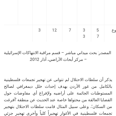
وع
5
3
7
12
3
3
7
المصدر: بحث ميداني مباشر – قسم مراقبة الانتهاكات الإسرائيلية
– مركز أبحاث الأراضي، آذار 2012.
يذكر أن سلطات الاحتلال لم تتوانى عن تهجير تجمعات فلسطينية
بالكامل من غور الأردن بهدف إحداث خلل ديمغرافي لصالح
المستوطنات الجاثمة على أراضيه ولإفراغ أي مفاوضات حول
القضايا العالقة من محتواها خاصة عند الحديث عن منطقة ‘أفرغت
من السكان’، وعلى سبيل المثال قامت سلطات الاحتلال بتهجير
تجمعات فلسطينية في الأغوار تهجيراً كلياً وأخرى تهجير جزئي