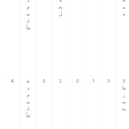
ح
ة
د
م
نح
م
ة
ل
س
اب
قاً
ال
3
1
0
2
0
ه
4
فا
د
ر
م
س
س
ية
اب
قاً