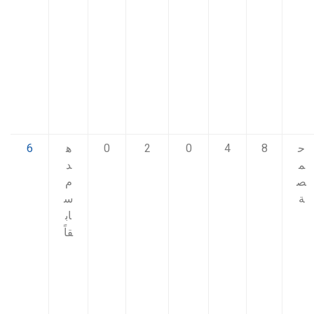
ح
8
4
0
2
0
ه
6
م
د
ص
م
ة
س
اب
قاً