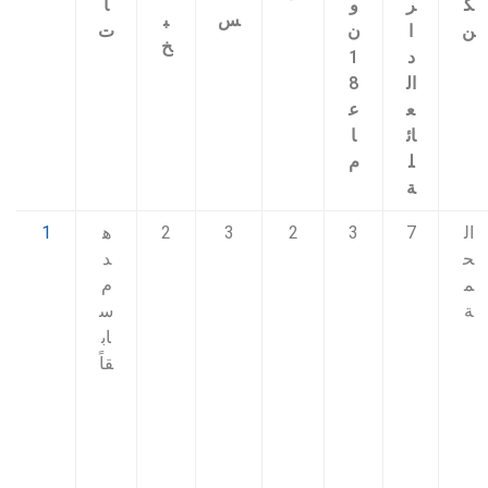
ك
ر
و
ا
س
ب
ن
ا
ن
ت
خ
د
1
ال
8
ع
ع
ائ
ا
ل
م
ة
ال
7
3
2
3
2
ه
1
ح
د
م
م
ة
س
اب
قاً