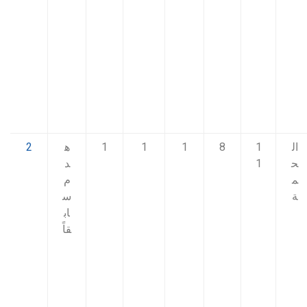
ال
1
8
1
1
1
ه
2
ح
1
د
م
م
ة
س
اب
قاً