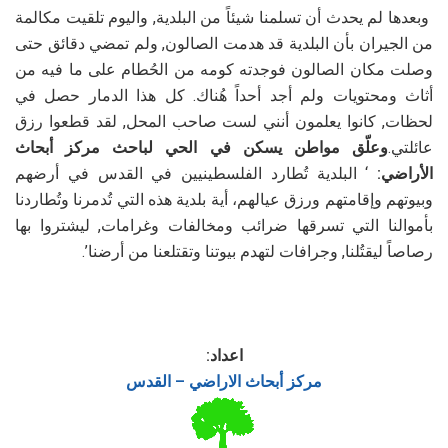
وبعدها لم يحدث أن تسلمنا شيئاً من البلدية, واليوم تلقيت مكالمة
من الجيران بأن البلدية قد هدمت الصالون, ولم تمضي دقائق حتى
وصلت مكان الصالون فوجدته كومه من الحُطام على ما فيه من
أثاث ومحتويات ولم أجد أحداً هُناك. كل هذا الدمار حصل في
لحظات, كانوا يعلمون أنني لست صاحب المحل, لقد قطعوا رزق
عائلتي.
وعلّق مواطن يسكن في الحي لباحث مركز أبحاث
الأراضي:
‘ البلدية تُطارد الفلسطينيين في القدس في أرضهم
وبيوتهم وإقامتهم ورزق عيالهم، أية بلدية هذه التي تُدمرنا وتُطاردنا
بأموالنا التي تسرقها ضرائب ومخالفات وغرامات, ليشتروا بها
رصاصاً ليقتُلنا, وجرافات لتهدم بيوتنا وتقتلعنا من أرضنا’.
اعداد:
مركز أبحاث الاراضي – القدس