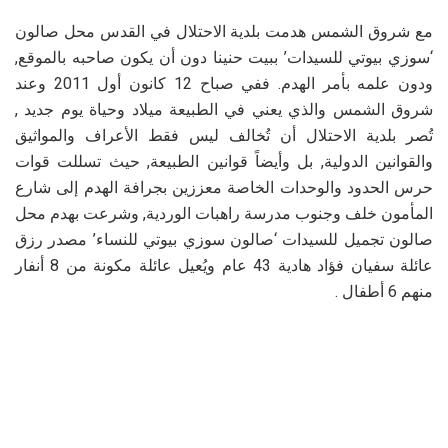
مع شروق الشمس هدمت بلدية الاحتلال في القدس محل صالون
‘سوزي بيوتي للسيدات’ ببيت حنينا دون أن يكون صاحبه بالموقع,
ودون علمه بأمر الهدم. ففي صباح 12 كانون أول 2011 وعند
شروق الشمس والذي يعني في الطبيعة ميلاد وحياة يوم جديد ,
تُصر بلدية الاحتلال أن تُخالف ليس فقط الأعراف والمواثيق
والقوانين الدولية, بل وأيضاً قوانين الطبيعة, حيث تسللت قوات
حرس الحدود والوحدات الخاصة معززين بجرافة الهدم إلى شارع
المأمون خلف وجنوب مدرسة راهبات الوردية, وشرعت بهدم محل
صالون تجميل للسيدات ‘صالون سوزي بيوتي للنساء’ مصدر رزق
عائلة سفيان فؤاد هادية 43 عام ويُعيل عائلة مكونة من 8 أنفار
منهم 6 أطفال .