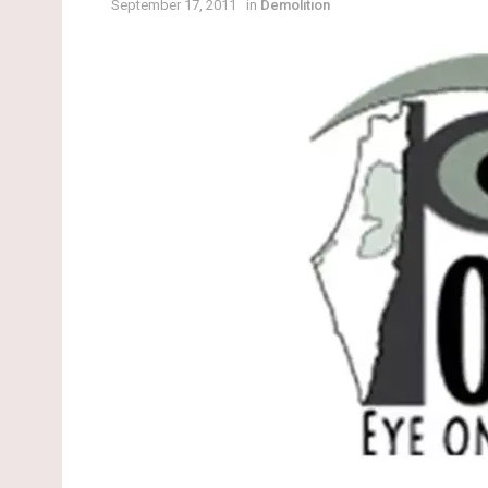
September 17, 2011
in
Demolition