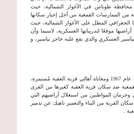
 محافظة طوباس في الأغوار الشمالية، حيث
لة من الممارسات القمعية من أجل إجبار سكانها
ا الجغرافي المطل على الأغوار الشمالية، حيث
اضيها موقعًا لتدريباتها العسكرية، لاسيما وأن
اسير العسكري والذي يقع عليه حاجز تياسير، و
منذ الإحتلال العسكري الإسرائيلي للأراضي الفلسطينية عام 1967 ومعاناة أهالي قرية العقبة مُستمرة،
معية ضد سكان قرية العقبة كغيرها من القرى
ي وحرمان المواطنين من استغلال أراضيهم التي
 سكان القرية من البناء والتعمير ناهيك عن تدمير
ية .