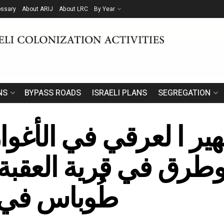
ossary
About ARIJ
About LRC
By Year
NS
BYPASS ROADS
ISRAELI PLANS
SEGREGATION
طرق في قرية العقب
طُوباس في ا