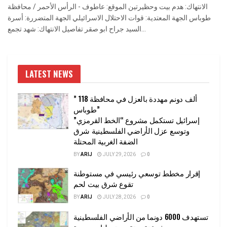
الانتهاك: هدم بيت وحظيرتين الموقع: عاطوف - الرأس الأحمر / محافظة
طوباس الجهة المعتدية: قوات الاحتلال الاسرائيلي الجهة المتضررة: أسرة
السيد جراح ابو صقر تفاصيل الانتهاك: شهد تجمع...
LATEST NEWS
” 118 ألف دونم مهددة بالعزل في محافظة
طوباس”
إسرائيل تستكمل مشروع “الخط القرمزي”
وتوسع عزل الأراضي الفلسطينية شرق
الضفة الغربية المحتلة
BY
ARIJ
JULY 29, 2026
0
إقرار مخطط توسعي رئيسي في مستوطنة
تقوع شرق بيت لحم
BY
ARIJ
JULY 28, 2026
0
تستهدف 6000 دونما من الأراضي الفلسطينية