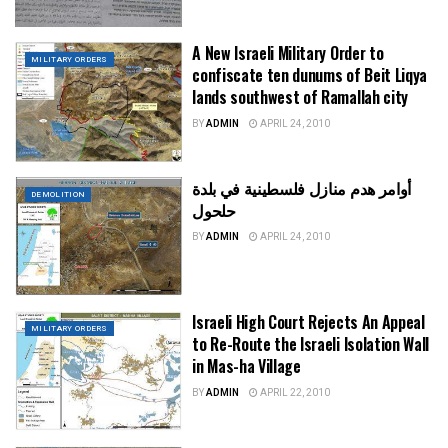
A New Israeli Military Order to
MILITARY ORDERS
confiscate ten dunums of Beit Liqya
lands southwest of Ramallah city
BY
ADMIN
APRIL 24, 2010
أوامر هدم منازل فلسطينية في بلدة
DEMOLITION
حلحول
BY
ADMIN
APRIL 24, 2010
Israeli High Court Rejects An Appeal
MILITARY ORDERS
to Re-Route the Israeli Isolation Wall
in Mas-ha Village
BY
ADMIN
APRIL 22, 2010