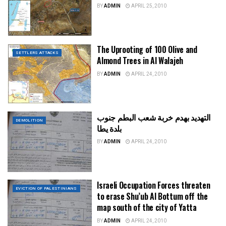
BY
ADMIN
APRIL 25, 2010
The Uprooting of 100 Olive and
SETTLERS ATTACKS
Almond Trees in Al Walajeh
BY
ADMIN
APRIL 24, 2010
التهديد بهدم خربة شعب البطم جنوب
DEMOLITION
بلدة يطا
BY
ADMIN
APRIL 24, 2010
Israeli Occupation Forces threaten
EVICTION OF PALESTINIANS
to erase Shu’ub Al Bottum off the
map south of the city of Yatta
BY
ADMIN
APRIL 24, 2010