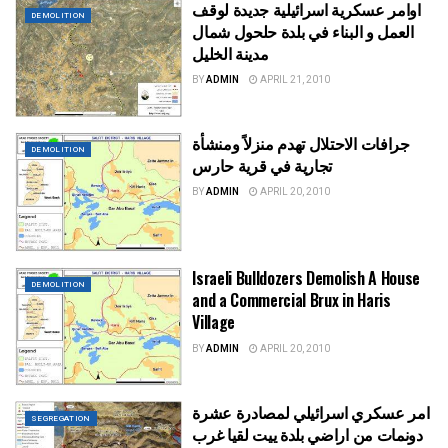
اوامر عسكرية اسرائيلية جديدة لوقف
DEMOLITION
العمل و البناء في بلدة حلحول شمال
مدينة الخليل
BY
ADMIN
APRIL 21, 2010
جرافات الاحتلال تهدم منزلاً ومنشأة
DEMOLITION
تجارية في قرية حارس
BY
ADMIN
APRIL 20, 2010
Israeli Bulldozers Demolish A House
DEMOLITION
and a Commercial Brux in Haris
Village
BY
ADMIN
APRIL 20, 2010
امر عسكري اسرائيلي لمصادرة عشرة
SEGREGATION
دونمات من اراضي بلدة ييت لقيا غرب