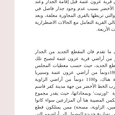
 قرية عزون عتمة قبل إقامة الجدار وعند
ط الأخضر بسبب عدم وجود جدار فاصل في
التي تربطها بالقرى المجاورة مغلقة، وبعد
ي القرية التعامل مع الحالات الاضطرارية
 الأربعة.
ما تقدم فان المقطع الجديد من الجدار
ير من أراضي قرية عزون عتمة لتصبح تلك
لمقطع الجديد، حيث حسب معطيات المجلس
القروي، فان الجدار الفاصل الجديد أدى إلى عزل 1800دونماً من أراضي عزون عتمة وسنيريا
المزروعة بالزيتون وإنشاء عدداً من البيوت البلاستيكية هناك، و1100 دونماً من أراضي الزاوية
ماً من جهة الغرب قرب الخط الأخضر من جهة مدينة كفر قاسم
ج مستعمرة ‘اورنيت’ وبمحاذاتها، حيث يقدر مجموع
عزلها بنحو 3700 دونماً، حيث تكمن المصيبة هنا أن المزارعين سواء كانوا
مين، الزاوية، مسحة) ممن يمتلكون قطع
 تصاريح جديدة للوصول إلى أراضيهم التي