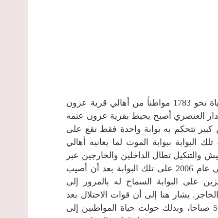
السياج حول حياة المواطنين إلى جحيم لا يطاق: حوًل حياة نحو 1783 مواطناً من أهالي قرية عزون
جدار العنصري أصبح يحيط بقرية عزون عتمه
 كبير تتحكم به بوابة واحدة فقط تقع على
البوابة ببوابة الموت لما يعانيه أهالي
تيش والتنكيل تطال الداخلين والخارجين عبر
تلك البوابة، بالإضافة إلى انه سبق وأن توفي مواطن في عام 2006 على تلك البوابة بعد أن أصيب
ين على البوابة السماح له بالمرور إلى
اجز. يشار هنا إلى أن قوات الاحتلال بعد
الساعة 12 ليلاً تغلق البوابة بشكل كامل حتى الساعة 5 صباحا، وبذلك حولت حياة المواطنين إلى