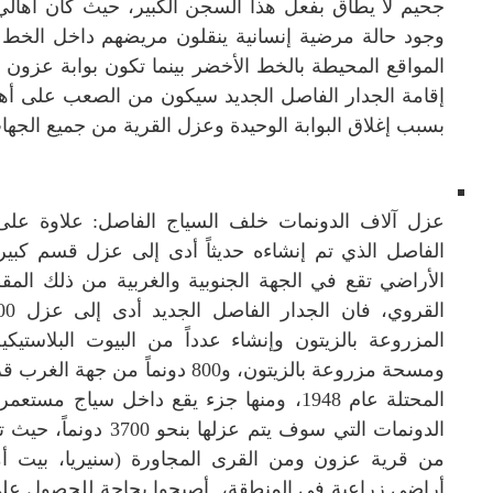
جحيم لا يطاق بفعل هذا السجن الكبير، حيث كان أهالي
وجود حالة مرضية إنسانية ينقلون مريضهم داخل الخ
المواقع المحيطة بالخط الأخضر بينما تكون بوابة عزون و
إقامة الجدار الفاصل الجديد سيكون من الصعب على أهال
بسبب إغلاق البوابة الوحيدة وعزل القرية من جميع الجهات
عزل آلاف الدونمات خلف السياج الفاصل: علاوة على 
الفاصل الذي تم إنشاءه حديثاً أدى إلى عزل قسم كب
الأراضي تقع في الجهة الجنوبية والغربية من ذلك ا
ومسحة مزروعة بالزيتون، و800 دون
المحتلة عام 1948، ومنها جزء يقع داخل سيا
الدونمات التي سوف يتم 
من قرية عزون ومن القرى المجاورة (سنيريا، بيت أ
أراضي زراعية في المنطقة، أصبحوا بحاجة للحصول على