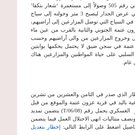
من مدخل عزون عتمة الغربي بمحاذاة الطريق الالتفافي رقم 505 وصولاً إلى مستعمرة ‘شعار بتكفا’
شرقاً، وأقامت برجي مراقبة عسكريين، وكما غيرت في عرض الجدار ليصبح 3 متر وحولته إلى سياج
في السياج التي توصل المزارعين إلى أراضيهم،
ن عتمة الجنوبي والثانية بالقرب من عين ماء
دخول وخروج المزارعين من والى أراضيهم وحسب
 عتمة في سجن ضيق لا يحتمل يحكمها بوابتين
السلبي على حياة المواطنين والمزارعين هناك
عام.
طار الذي صدر في الثامن والعشرين من تشرين
زراعية باليد في قرية عزون عتمة والموقع من قبل
قائد جيش الاحتلال في الضفة الغربية، حيث أن الإخطار العسكري يحمل رقم (06/08/T) يتضمن تمديد
ف متتاليات انهى الاحتلال العمل فيما يتضمن
فاصيل اضغط على الرابط التالي:
إخطار بتعديل