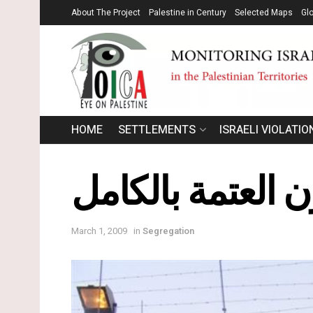
About The Project
Palestine in Century
Selected Maps
Gl
HOME
SETTLEMENTS
ISRAELI VIOLATIO
 العتمة بالكامل
March 1, 2009
in
Segregation