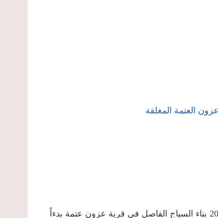
ون العتمة المغلقة
استكملت قوات الاحتلال الإسرائيلي خلال شهر شباط 2009 بناء السياج الفاصل في قرية عزون عتمة بدءاً