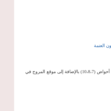
ن العتمة
أراضي عزون عتمة الجنوبية والجنوبية الغربية تحديداً في أحواض (10،8،7) بالإضافة إلى موقع المروج في