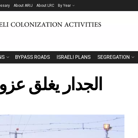
ossary
About ARIJ
About LRC
By Year
NS
BYPASS ROADS
ISRAELI PLANS
SEGREGATION
الجدار يغلق عزون