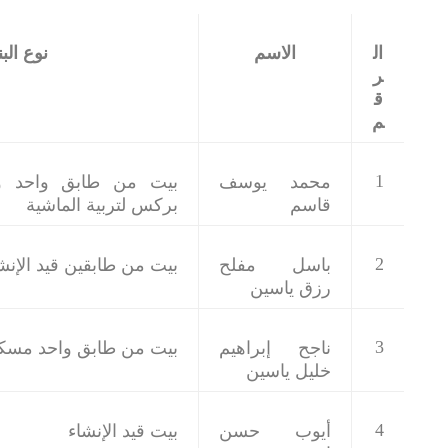
ال
الاسم
نوع البن
ر
ق
م
1
محمد يوسف
بيت من طابق واحد و
قاسم
بركس لتربية الماشية
2
باسل مفلح
بيت من طابقين قيد الإنش
رزق ياسين
3
ناجح إبراهيم
بيت من طابق واحد مسك
خليل ياسين
4
أيوب حسن
بيت قيد الإنشاء