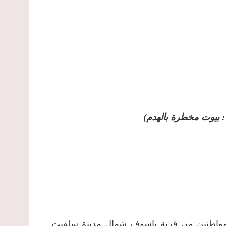
لال تسعة مواطنين من قرية ياسوف شمال مدينة سلفيت