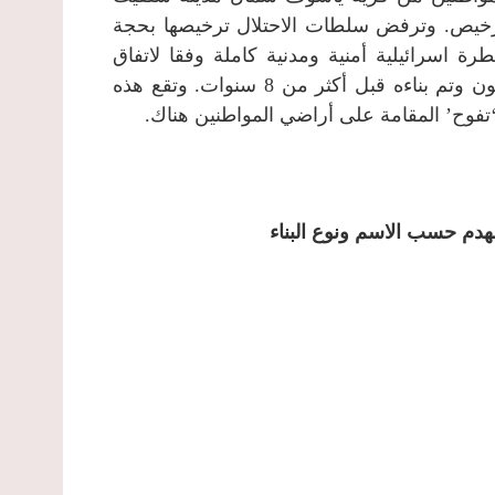
ترخيص. وترفض سلطات الاحتلال ترخيصها بحجة
نفة ( C) التي تخضع لسيطرة اسرائيلية أمنية ومدنية كاملة وفقا لاتفاق
أوسلو، مع العلم أن قسم كبير من هذه المساكن مسكون وتم بناءه قبل أكثر من 8 سنوات. وتقع هذه
فوح’ المقامة على أراضي المواطنين هناك.