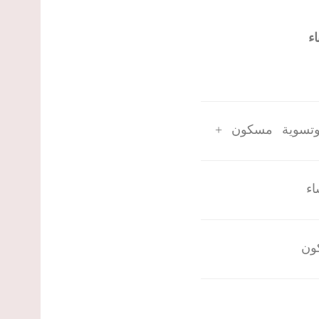
اء
تسوية مسكون +
اء
ون