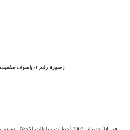
( صورة رقم 1: ياسوف-سلفيت: بيوت مخطرة بالهدم)
في 14 حزيران 2007 أخطرت سلطات الاحت